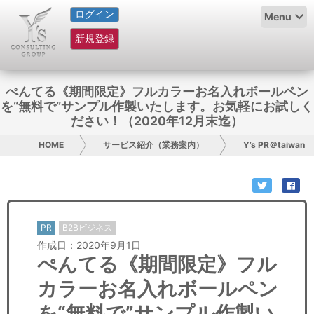
ログイン
HOME
Menu
新規登録
サービス紹介
コラム
ぺんてる《期間限定》フルカラーお名入れボールペン
を“無料で”サンプル作製いたします。お気軽にお試しく
グループ概要
ださい！（2020年12月末迄）
HOME
サービス紹介（業務案内）
Y’s PR＠taiwan
採用情報
お問い合わせ
日本人にPR
PR
B2Bビジネス
作成日：2020年9月1日
コンサルティング
ぺんてる《期間限定》フル
カラーお名入れボールペン
リサーチ
を“無料で”サンプル作製い