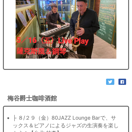
梅谷爵士咖啡酒館
├ ８/２９（金）80JAZZ Lounge Barで、サ
ックス＆ピアノによるジャズの生演奏を楽し