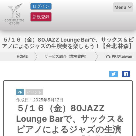
ログイン
HOME
Menu
新規登録
サービス紹介
コラム
５/１６（金）80JAZZ Lounge Barで、サックス＆ピ
アノによるジャズの生演奏を楽しもう！【台北 林森】
グループ概要
HOME
サービス紹介（業務案内）
Y’s PR＠taiwan
採用情報
お問い合わせ
PR
イベント
日本人にPR
作成日：2025年5月12日
５/１６（金）80JAZZ
コンサルティング
Lounge Barで、サックス＆
リサーチ
ピアノによるジャズの生演