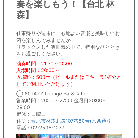
奏を楽しもう！【台北 林
セミナー
森】
経済ニュース
労務顧問
仕事帰りや週末に、心地よい音楽と美味しいお
酒を楽しんでみませんか？
ＩＴ
リラックスした雰囲気の中で、特別なひととき
をお過ごしください。
飲食店情報
演奏時間：21:30～00:00
入場時間：20:00～
入場料：500元（ビールまたはテキーラ1杯分と
してご利用いただけます）
◯ 80JAZZ Lounge Bar&Cafe
営業時間：20:00～27:00 金曜日20:00～
28:00
定休：日曜日
住所：
台北市林森北路107巷80号(六条通り)
電話：02-2536-1277 ​​