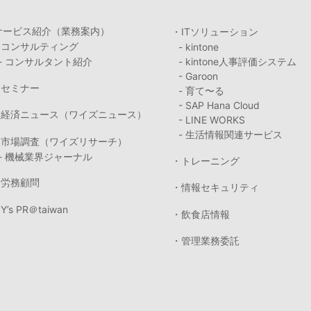
サービス紹介（業務案内）
・ITソリューション
・コンサルティング
- kintone
- コンサルタント紹介
- kintone人事評価システム
- Garoon
・セミナー
- 育て〜る
- SAP Hana Cloud
・経済ニュース（ワイズニュース）
- LINE WORKS
- 生活情報関連サービス
・市場調査（ワイズリサーチ）
- 機械業界ジャーナル
・トレーニング
・労務顧問
・情報セキュリティ
Y’s PR＠taiwan
・飲食店情報
・管理業務委託