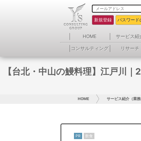
新規登録
パスワード
HOME
サービス紹
コンサルティング
リサーチ
【台北・中山の鰻料理】江戸川｜2
HOME
サービス紹介（業務
PR
飲食