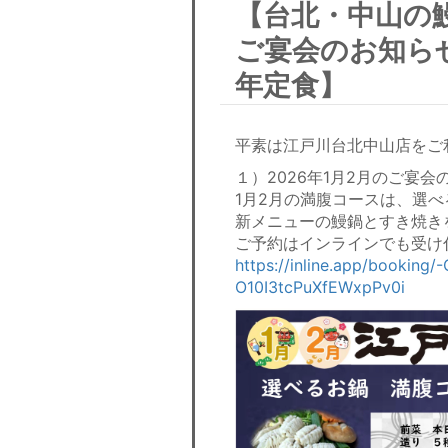
【台北・中山の鰻
ご宴会のお知らせ
年定食】
平素は江戸川台北中山店をご
１）2026年1月2月のご宴会
1月2月の満腹コースは、選
新メニューの鰻鍋とすき焼き
ご予約はインラインでも受け
https://inline.app/booking/
O10I3tcPuXfEWxpPv0i