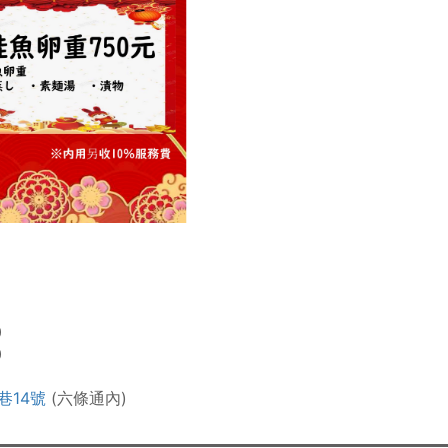
0
0
巷14號
(六條通內)