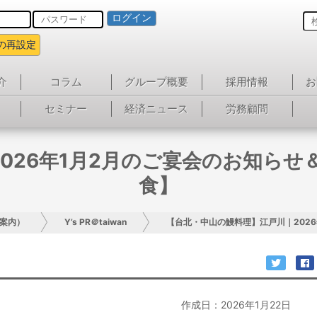
ログイン
の再設定
介
コラム
グループ概要
採用情報
お
セミナー
経済ニュース
労務顧問
026年1月2月のご宴会のお知らせ＆
食】
案内）
Y’s PR＠taiwan
【台北・中山の鰻料理】江戸川｜2026
作成日：2026年1月22日