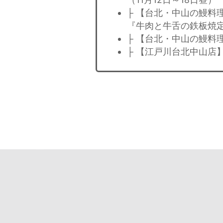
├ 【台北・中山の鰻料
『牛肉と牛舌の鉄板焼
├ 【台北・中山の鰻料
├ 【江戸川台北中山店