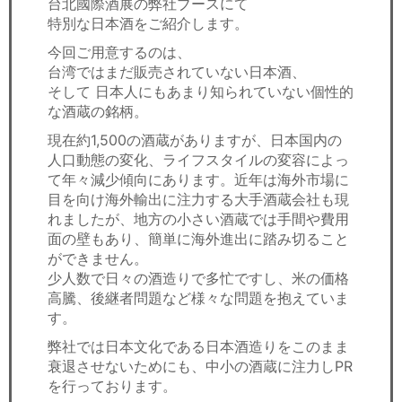
台北國際酒展の弊社ブースにて
セミナー
特別な日本酒をご紹介します。
経済ニュース
今回ご用意するのは、
台湾ではまだ販売されていない日本酒、
そして 日本人にもあまり知られていない個性的
労務顧問
な酒蔵の銘柄。
ＩＴ
現在約1,500の酒蔵がありますが、日本国内の
人口動態の変化、ライフスタイルの変容によっ
飲食店情報
て年々減少傾向にあります。近年は海外市場に
目を向け海外輸出に注力する大手酒蔵会社も現
れましたが、地方の小さい酒蔵では手間や費用
面の壁もあり、簡単に海外進出に踏み切ること
ができません。
少人数で日々の酒造りで多忙ですし、米の価格
高騰、後継者問題など様々な問題を抱えていま
す。
弊社では日本文化である日本酒造りをこのまま
衰退させないためにも、中小の酒蔵に注力しPR
を行っております。