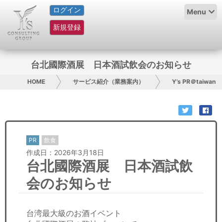
ログイン
HOME
Menu
新規登録
サービス紹介
コラム
台北國際酒展 日本酒試飲会のお知らせ
グループ概要
HOME
サービス紹介（業務案内）
Y’s PR＠taiwan
採用情報
お問い合わせ
PR
飲食
作成日：2026年3月18日
日本人にPR
台北國際酒展 日本酒試飲
コンサルティング
会のお知らせ
リサーチ
台湾最大級のお酒イベント