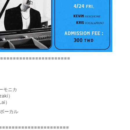
====================
ハーモニカ
zaki）
Lai）
ノボーカル
======================