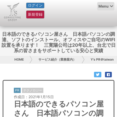
ログイン
HOME
Menu
新規登録
サービス紹介
コラム
日本語のできるパソコン屋さん 日本語パソコンの調
達、ソフトのインストール、オフィスやご自宅のWIFI
グループ概要
設置を承ります！ 三寛陽公司は20年以上、台北で日
系の皆さまをサポートしている安心と実績
採用情報
HOME
サービス紹介（業務案内）
Y’s PR＠taiwan
お問い合わせ
日本人にPR
PR
テクノロジー
コンサルティング
作成日：2021年1月15日
日本語のできるパソコン屋
リサーチ
さん 日本語パソコンの調