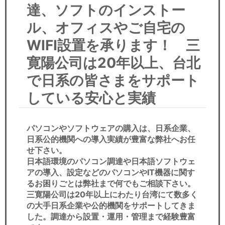
セミナー
達、ソフトのインストー
ル、オフィスやご自宅の
経済ニュース
WIFI設置を承ります！ 三
労務顧問
寛陽公司は20年以上、台北
ＩＴ
で日系の皆さまをサポート
している安心と実績
飲食店情報
パソコンやソフトウェアの購入は、日系企業、
日系公的機関への導入実績が豊富な弊社へお任
せ下さい。
日本語環境のパソコン調達や日本語ソフトウェ
アの導入、設定などのパソコンやIT機器に関す
るお困りごとは弊社まで何でもご相談下さい。
三寛陽公司は20年以上にわたり台湾にて数多く
の大手日系企業や公的機関をサポートしてきま
した。調達から設置・運用・管理まで経験豊富