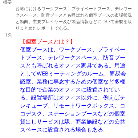
セミナー
概要
台湾におけるワークブース、プライベートブース、テレワー
クスペース、防音ブースとも呼ばれる個室ブースの市場状況
経済ニュース
と動向、主要プレイヤー及び製品情報などについて全貌を取
りまとめたレポートである。
労務顧問
目次
【個室ブースとは？】
ＩＴ
個室ブースは、ワークブース、プライベー
トブース、テレワークスペース、防音ブー
飲食店情報
スとも呼ばれるオフィス家具である。用途
としてWEBミーティングのルーム、簡易会
議室、業務に専念するための個室など多様
な目的で企業のオフィスに設置されてい
る。設置場所はオフィス以外に、例えばテ
レキューブ、リモートワークボックス、コ
コデスク、ステーションブースなどの個室
貸出しサービスは駅、商業施設などの公共
スペースに設置される場合もある。