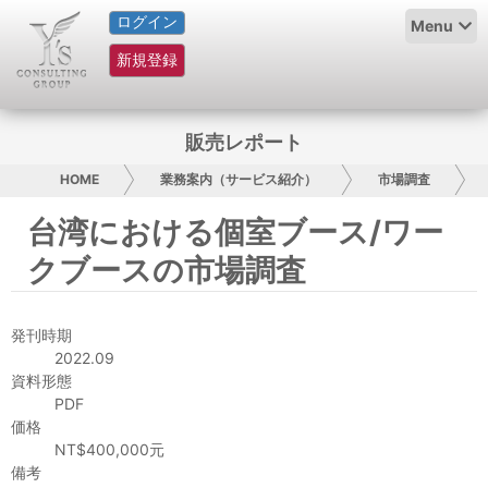
ログイン
HOME
Menu
新規登録
サービス紹介
コラム
販売レポート
グループ概要
HOME
業務案内（サービス紹介）
市場調査
台湾における個室ブース/ワー
採用情報
クブースの市場調査
お問い合わせ
発刊時期
日本人にPR
2022.09
資料形態
コンサルティング
PDF
価格
リサーチ
NT$400,000元
備考