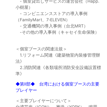
- 個室貸出しサービスの運営会社（Happ.
小樹屋）
- コンビニエンスストアの導入事例
（FamilyMart、7‐ELEVEN）
- 交通機関の導入事例（台北MRT）
-その他の導入事例（キャセイ生命保険）
＜個室ブースの関連法規＞
1.リフォーム関連《建築物室内裝修管理辦
法》
2.消防関連《各類場所消防安全設備設置標
準》
◆第Ⅱ部◆ 台湾における個室ブースの主要
プレイヤー
＜主要プレイヤーについて＞
台湾艾肯（ICON）、雅浩（YORK）、鳴周