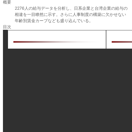
セミナー
概要
2276人の給与データを分析し、日系企業と台湾企業の給与の
相違を一目瞭然に示す。さらに人事制度の構築に欠かせない
経済ニュース
年齢別賃金カーブなども盛り込んでいる。
目次
労務顧問
ＩＴ
飲食店情報