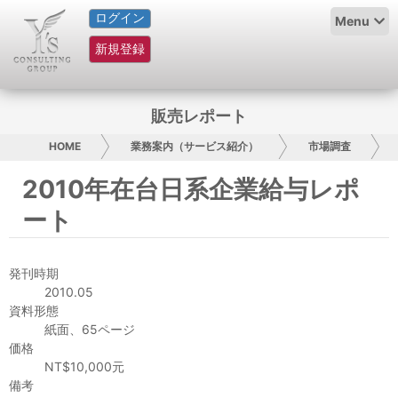
ログイン
HOME
Menu
新規登録
サービス紹介
コラム
販売レポート
グループ概要
HOME
業務案内（サービス紹介）
市場調査
2010年在台日系企業給与レポ
採用情報
ート
お問い合わせ
発刊時期
日本人にPR
2010.05
資料形態
コンサルティング
紙面、65ページ
価格
リサーチ
NT$10,000元
備考