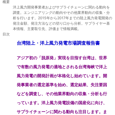
セミナー
概要
洋上風力開発事業者およびサプライチェーンに関わる動向を
調査。エンジニアリングの動向やその他業界動向の収集・分
経済ニュース
析を行います。2015年から2017年までの陸上風力発電開発の
発注金額、発注方法などの切り口から分析。サプライヤー基
労務顧問
本情報、主要取引先、評価まで情報満載。
目次
ＩＴ
台湾陸上・洋上風力発電市場調査報告書
飲食店情報
アジア初の「脱原発」実現を目指す台湾は、世界
で有数の風力発電の適地とされる台湾海峡で洋上
風力発電の開発計画が本格化し始めています。開
発事業者の選定基準を始め、選定結果、失注要因
などを調査し、その他業界動向の収集・分析も行
っています。洋上風力発電設備の国産化に向け、
サプライチェーンに関わる動向も注目します。ま