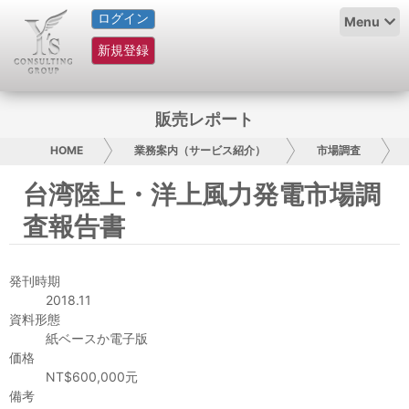
ログイン
HOME
Menu
新規登録
サービス紹介
コラム
販売レポート
グループ概要
HOME
業務案内（サービス紹介）
市場調査
台湾陸上・洋上風力発電市場調
採用情報
査報告書
お問い合わせ
発刊時期
日本人にPR
2018.11
資料形態
コンサルティング
紙ベースか電子版
価格
リサーチ
NT$600,000元
備考