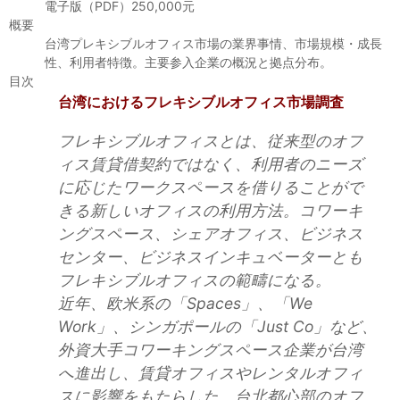
セミナー
電子版（PDF）250,000元
概要
台湾プレキシブルオフィス市場の業界事情、市場規模・成長
経済ニュース
性、利用者特徴。主要参入企業の概況と拠点分布。
目次
労務顧問
台湾におけるフレキシブルオフィス市場調査
ＩＴ
フレキシブルオフィスとは、従来型のオフ
ィス賃貸借契約ではなく、利用者のニーズ
飲食店情報
に応じたワークスペースを借りることがで
きる新しいオフィスの利用方法。コワーキ
ングスペース、シェアオフィス、ビジネス
センター、ビジネスインキュベーターとも
フレキシブルオフィスの範疇になる。
近年、欧米系の「Spaces」、「We
Work」、シンガポールの「Just Co」など、
外資大手コワーキングスペース企業が台湾
へ進出し、賃貸オフィスやレンタルオフィ
スに影響をもたらした。台北都心部のオフ