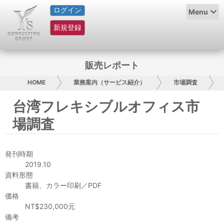
ログイン
HOME
Menu
新規登録
サービス紹介
コラム
販売レポート
グループ概要
HOME
業務案内（サービス紹介）
市場調査
台湾フレキシブルオフィス市
採用情報
場調査
お問い合わせ
発刊時期
日本人にPR
2019.10
資料形態
コンサルティング
書籍、カラー印刷／PDF
価格
リサーチ
NT$230,000元
備考