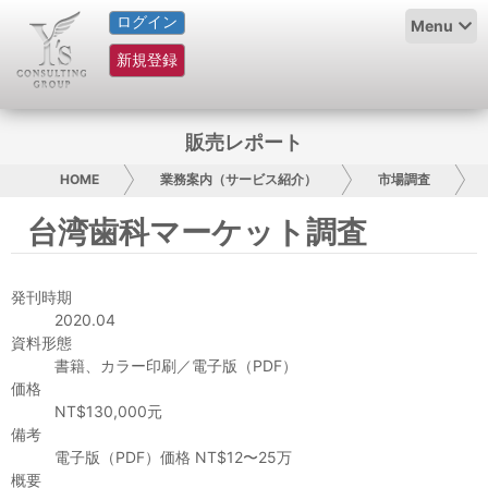
ログイン
HOME
Menu
新規登録
サービス紹介
コラム
販売レポート
グループ概要
HOME
業務案内（サービス紹介）
市場調査
台湾歯科マーケット調査
採用情報
お問い合わせ
発刊時期
2020.04
日本人にPR
資料形態
書籍、カラー印刷／電子版（PDF）
価格
コンサルティング
NT$130,000元
備考
リサーチ
電子版（PDF）価格 NT$12〜25万
概要