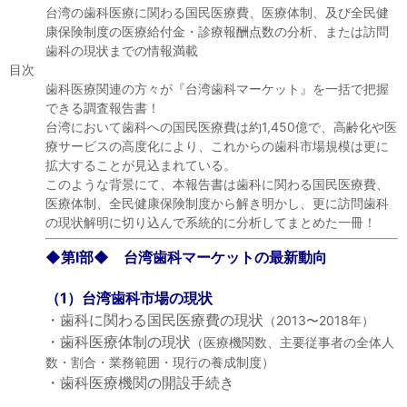
セミナー
台湾の歯科医療に関わる国民医療費、医療体制、及び全民健
康保険制度の医療給付金・診療報酬点数の分析、または訪問
経済ニュース
歯科の現状までの情報満載
目次
歯科医療関連の方々が『台湾歯科マーケット』を一括で把握
労務顧問
できる調査報告書！
台湾において歯科への国民医療費は約1,450億で、高齢化や医
ＩＴ
療サービスの高度化により、これからの歯科市場規模は更に
拡大することが見込まれている。
飲食店情報
このような背景にて、本報告書は歯科に関わる国民医療費、
医療体制、全民健康保険制度から解き明かし、更に訪問歯科
の現状解明に切り込んで系統的に分析してまとめた一冊！
◆第Ⅰ部◆ 台湾歯科マーケットの最新動向
（1）台湾歯科市場の現状
・歯科に関わる国民医療費の現状
（2013〜2018年）
・歯科医療体制の現状
（医療機関数、主要従事者の全体人
数・割合・業務範囲・現行の養成制度）
・歯科医療機関の開設手続き