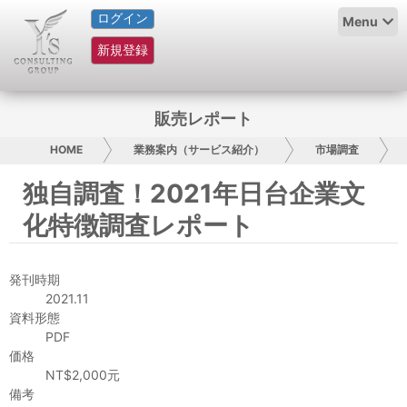
ログイン
HOME
Menu
新規登録
サービス紹介
コラム
販売レポート
グループ概要
HOME
業務案内（サービス紹介）
市場調査
独自調査！2021年日台企業文
採用情報
化特徴調査レポート
お問い合わせ
発刊時期
日本人にPR
2021.11
資料形態
コンサルティング
PDF
価格
リサーチ
NT$2,000元
備考