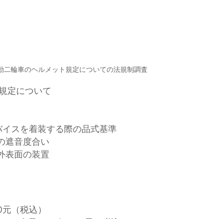
動二輪車のヘルメット規定についての法規制調査
規定について
バイスを着装する際の品式基準
の遮音度合い
外表面の装置
00元（税込）