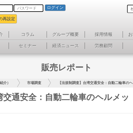
ログイン
の再設定
介
コラム
グループ概要
採用情報
お
セミナー
経済ニュース
労務顧問
販売レポート
紹介）
市場調査
【法規制調査】台湾交通安全：自動二輪車のヘ
湾交通安全：自動二輪車のヘルメッ