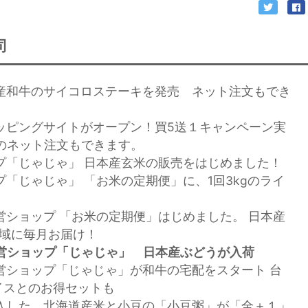
司
本産和牛のサイコロステーキを発売 ネット注文もでき
ョッピングサイトがオープン！買5送１キャンペーン実
のネット注文もできます。
ップ「じゃじゃ」 日本産玄米の販売をはじめました！
プ「じゃじゃ」 「お米の定期便」に、1回3kgのライ
直営ショップ 「お米の定期便」はじめました。 日本産
全域に毎月お届け！
直営ショップ「じゃじゃ」 日本産ぶどうが入荷
直営ショップ「じゃじゃ」が和牛の宅配をスタート 台
イスとのお得セットも
輸入した、北海道産米と小豆の「小豆粥」が「全＋１」