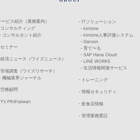
サービス紹介（業務案内）
・ITソリューション
・コンサルティング
- kintone
- コンサルタント紹介
- kintone人事評価システム
- Garoon
・セミナー
- 育て〜る
- SAP Hana Cloud
・経済ニュース（ワイズニュース）
- LINE WORKS
- 生活情報関連サービス
・市場調査（ワイズリサーチ）
- 機械業界ジャーナル
・トレーニング
・労務顧問
・情報セキュリティ
Y’s PR＠taiwan
・飲食店情報
・管理業務委託