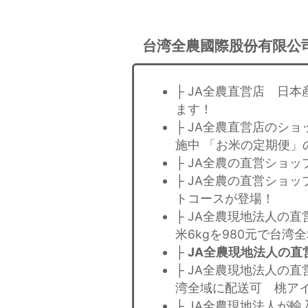
台湾全農國際股份有限公
├ JA全農直営店 日
ます！
├ JA全農直営店のシ
施中 「お米の定期便」
├ JA全農の直営ショ
├ JA全農の直営ショッ
トコースが登場！
├ JA全農現地法人の
米6kgを980元で台湾
├
JA全農現地法人の
├ JA全農現地法人の
湾全域に配送可 桃ア
├ JA全農現地法人が