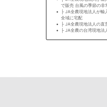
で販売 台風の季節の非
├ JA全農現地法人が
全域に宅配
├ JA全農現地法人の
├ JA全農の台湾現地