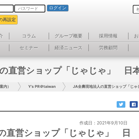
ログイン
の再設定
介
コラム
グループ概要
採用情報
お
セミナー
経済ニュース
労務顧問
人の直営ショップ「じゃじゃ」 日
案内）
Y’s PR＠taiwan
JA全農現地法人の直営ショップ「じゃ
作成日：2021年9月10日
人の直営ショップ「じゃじゃ」 日