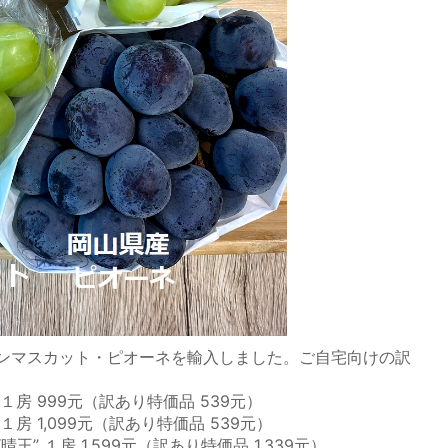
ンマスカット・ピオーネを輸入しました。ご自宅向けの訳
房 999元（訳あり特価品 539元）
房 1,099元（訳あり特価品 539元）
” １房 1,599元（訳あり特価品 1,339元）