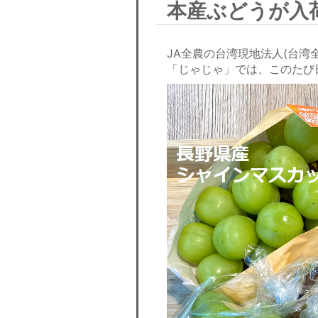
本産ぶどうが入
JA全農の台湾現地法人(台
「じゃじゃ」では、このたび