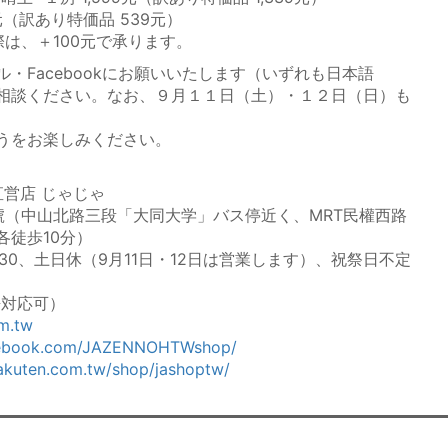
元（訳あり特価品 539元）
は、＋100元で承ります。
・Facebookにお願いいたします（いずれも日本語
相談ください。なお、９月１１日（土）・１２日（日）も
うをお楽しみください。
直営店 じゃじゃ
號（中山北路三段「大同大学」バス停近く、MRT民權西路
各徒歩10分）
30、
土日休（9月11日・12日は営業します）
、祝祭日不定
本語対応可）
m.tw
cebook.com/JAZENNOHTWshop/
akuten.com.tw/shop/jashoptw/