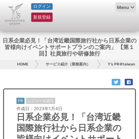
ログイン
HOME
Menu
新規登録
サービス紹介
コラム
日系企業必見！「台湾近畿国際旅行社から日系企業の
皆様向けイベントサポートプランのご案内」 【第１
グループ概要
回】社員旅行や研修旅行
HOME
サービス紹介（業務案内）
Y’s PR＠taiwan
採用情報
お問い合わせ
日本人にPR
PR
レジャー＆旅行
作成日：2023年1月4日
コンサルティング
日系企業必見！「台湾近畿
国際旅行社から日系企業の
リサーチ
皆様向けイベントサポート