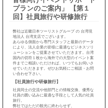
セミナー
プランのご案内」 【第１
経済ニュース
回】社員旅行や研修旅行
労務顧問
弊社は近畿日本ツーリストグループ の 台湾現
ＩＴ
地法人 台湾支店でございます。
あらゆる側面から専門スタッフと最新のデータ
により、法人企業の皆様に最適なビジネスソリ
飲食店情報
ューションをご提案させていただきます。台湾
国内の切符１枚から海外での大型のイベント案
件までご相談いただければ、いつでもお伺いさ
せていただきます。ぜひお気軽にご相談・お問
い合わせ下さい。
【社員旅行や研修旅行】
社員同士の交流や他部門との情報交換、優秀な
社員の囲い込みに最適な手段として人気の社員
旅行。
弊社ではただの観光に終わらせず、