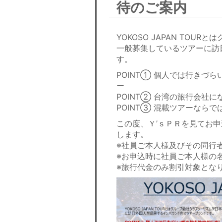
待のご案内
YOKOSO JAPAN TO
一般募集しているツアーに訪
す。
POINT① 個人では行きづ
ー
POINT② 台湾の旅行会社にな
POINT③ 混載ツアーなら
この度、Ｙ’ｓＰＲを見てお
します。
※社員ご本人様及びその同行
※お申込時に社員ご本人様の
※旅行代金のみ割引対象とな