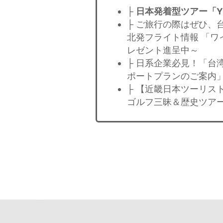
├
日本発着型ツアー「YOK
├ ご旅行の際はぜひ、
北発フライト情報 「ワ
レゼント進呈中～
├ 日系企業必見！「台
ポートプランのご案内」
├ 【近畿日本ツーリス
ゴルフ三昧＆歴史ツア