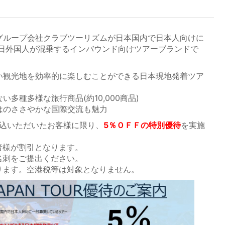
URとはグループ会社クラブツーリズムが日本国内で日本人向けに
日外国人が混乗するインバウンド向けツアーブランドで
らい観光地を効率的に楽しむことができる日本現地発着ツア
い多種多様な旅行商品(約10,000商品)
ではのささやかな国際交流も魅力
申込いただいたお客様に限り、
5％ＯＦＦの特別優待
を実施
者様が割引となります。
名刺をご提出ください。
ります。空港税等は対象となりません。