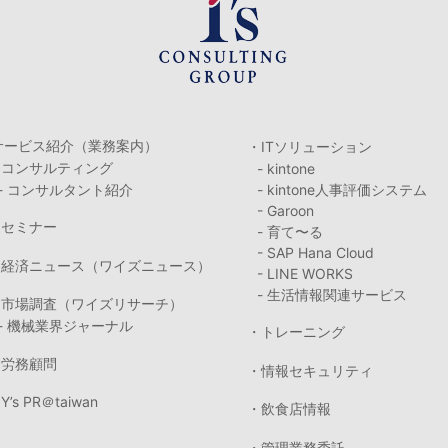
サービス紹介（業務案内）
・ITソリューション
・コンサルティング
- kintone
- コンサルタント紹介
- kintone人事評価システム
- Garoon
・セミナー
- 育て〜る
- SAP Hana Cloud
・経済ニュース（ワイズニュース）
- LINE WORKS
- 生活情報関連サービス
・市場調査（ワイズリサーチ）
- 機械業界ジャーナル
・トレーニング
・労務顧問
・情報セキュリティ
Y’s PR＠taiwan
・飲食店情報
・管理業務委託