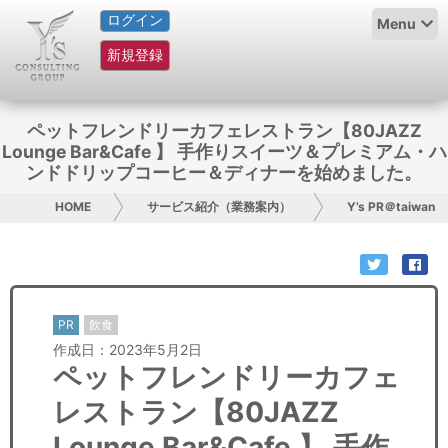
ログイン
HOME
Menu
新規登録
サービス紹介
コラム
ペットフレンドリーカフェレストラン【80JAZZ
Lounge Bar&Cafe 】 手作りスイーツ＆プレミアム・ハ
グループ概要
ンドドリップコーヒー＆ディナーを始めました。
HOME
サービス紹介（業務案内）
Y’s PR＠taiwan
採用情報
お問い合わせ
日本人にPR
PR
飲食
作成日：2023年5月2日
コンサルティング
ペットフレンドリーカフェ
レストラン【80JAZZ
リサーチ
Lounge Bar&Cafe 】 手作