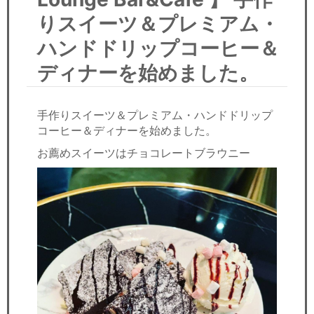
セミナー
りスイーツ＆プレミアム・
経済ニュース
ハンドドリップコーヒー＆
ディナーを始めました。
労務顧問
ＩＴ
手作りスイーツ＆プレミアム・ハンドドリップ
コーヒー＆ディナーを始めました。
飲食店情報
お薦めスイーツはチョコレートブラウニー