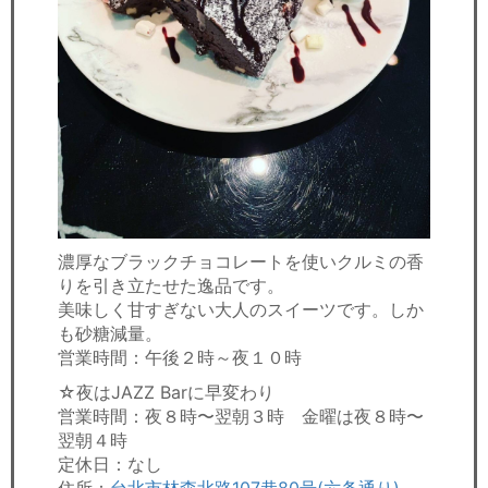
濃厚なブラックチョコレートを使いクルミの香
りを引き立たせた逸品です。
美味しく甘すぎない大人のスイーツです。しか
も砂糖減量。
営業時間：午後２時～夜１０時
☆夜はJAZZ Barに早変わり
営業時間：夜８時〜翌朝３時 金曜は夜８時〜
翌朝４時
定休日：なし
住所：
台北市林森北路107巷80号(六条通り)