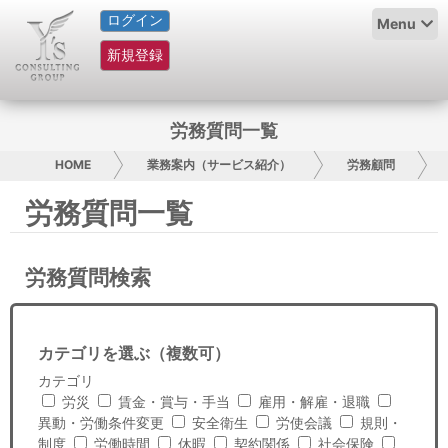
ログイン
HOME
Menu
新規登録
サービス紹介
コラム
労務質問一覧
グループ概要
HOME
業務案内（サービス紹介）
労務顧問
労務質問一覧
採用情報
お問い合わせ
労務質問検索
日本人にPR
カテゴリを選ぶ（複数可）
コンサルティング
カテゴリ
労災
賃金・賞与・手当
雇用・解雇・退職
リサーチ
異動・労働条件変更
安全衛生
労使会議
規則・
制度
労働時間
休暇
契約関係
社会保険