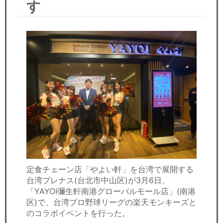
す
セミナー
経済ニュース
労務顧問
ＩＴ
飲食店情報
定食チェーン店「やよい軒」を台湾で展開する
台湾プレナス(台北市中山区)が3月6日、
「YAYOI彌生軒南港グローバルモール店」(南港
区)で、台湾プロ野球リーグの楽天モンキーズと
のコラボイベントを行った。