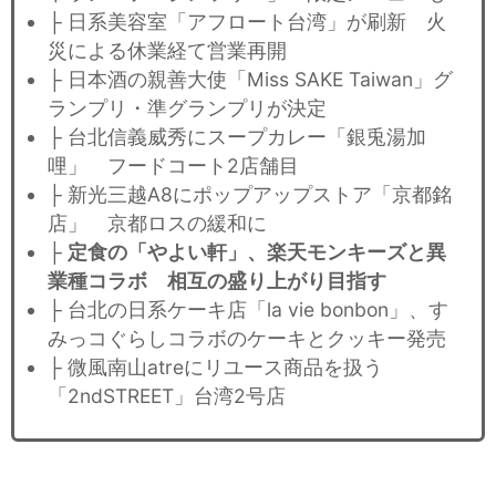
├ 日系美容室「アフロート台湾」が刷新 火
災による休業経て営業再開
├ 日本酒の親善大使「Miss SAKE Taiwan」グ
ランプリ・準グランプリが決定
├ 台北信義威秀にスープカレー「銀兎湯加
哩」 フードコート2店舗目
├ 新光三越A8にポップアップストア「京都銘
店」 京都ロスの緩和に
├
定食の「やよい軒」、楽天モンキーズと異
業種コラボ 相互の盛り上がり目指す
├ 台北の日系ケーキ店「la vie bonbon」、す
みっコぐらしコラボのケーキとクッキー発売
├ 微風南山atreにリユース商品を扱う
「2ndSTREET」台湾2号店