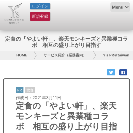
ログイン
HOME
Menu
新規登録
サービス紹介
コラム
定食の「やよい軒」、楽天モンキーズと異業種コラ
ボ 相互の盛り上がり目指す
グループ概要
HOME
サービス紹介（業務案内）
Y’s PR＠taiwan
採用情報
お問い合わせ
PR
飲食
日本人にPR
作成日：2021年3月11日
定食の「やよい軒」、楽天
コンサルティング
モンキーズと異業種コラ
リサーチ
ボ 相互の盛り上がり目指