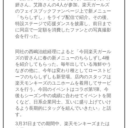
妍さん、艾路さんの4人が参加。楽天ガールズ
のフェイスブックファンページ上で新メニュー
「ちらしずし」をライブ配信で紹介。その後、
特設ステージで応援ダンスを披露し、前日まで
に同店で一定額を消費したファンとの写真撮影
会を行った。
同社の西嶋治総経理によると「今回楽天ガール
ズの皆さんに春の新メニューのちらしずし4種
を紹介してもらった。毎年出している海鮮やう
なぎの他に、今年は変わり種としてローストビ
ーフのちらしずしも新登場。店内のスタッフは
楽天モンキーズのユニホームを着用してサービ
スを行う。今回のイベントはコラボ第1弾。今
後もシーズン中の成績に合わせてイベントを開
くなど、日系企業同士、互いに盛り上げていけ
るよう長期的にタッグを組んでいきたい」と話
す。
3月31日までの期間中、楽天モンキーズまたは