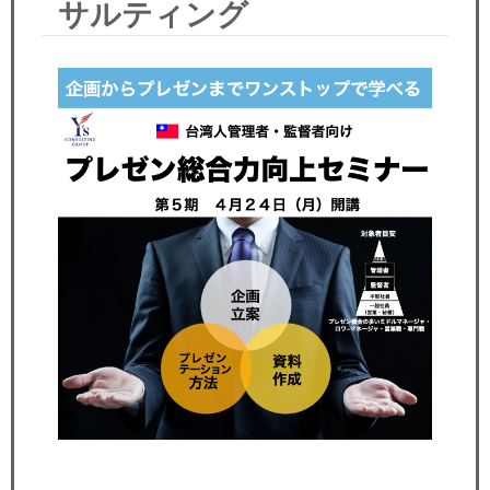
サルティング
セミナー
経済ニュース
労務顧問
ＩＴ
飲食店情報