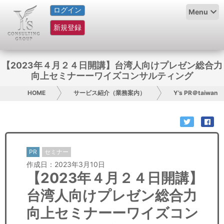
ログイン
HOME
Menu
新規登録
サービス紹介
コラム
【2023年４月２４日開講】台湾人向けプレゼン総合力
向上セミナーーワイズコンサルティング
グループ概要
HOME
サービス紹介（業務案内）
Y’s PR＠taiwan
採用情報
お問い合わせ
PR
セミナー
日本人にPR
作成日：2023年3月10日
【2023年４月２４日開講】
コンサルティング
台湾人向けプレゼン総合力
リサーチ
向上セミナーーワイズコン