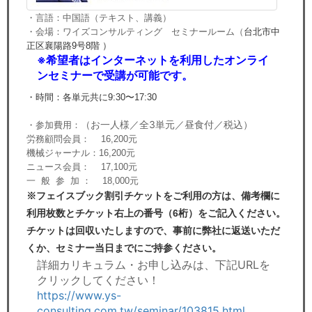
・言語：中国語（テキスト、講義）
・会場：
ワイズコンサルティング セミナールーム（
台北市中
正区襄陽路9号8階 ）
※
希望者はインターネットを利用したオンライ
ンセミナーで受講が可能です。
・時間：各単元共に9:30〜17:30
（お一人様／全3単元／昼食付／税込）
・参加費用：
労務顧問会員： 16,200元
機械ジャーナル：16,200元
ニュース会員： 17,100元
一 般 参 加 ： 18,000元
※フェイスブック割引チケットをご利用の方は、備考欄に
利用枚数とチケット右上の番号（6桁）をご記入ください。
チケットは回収いたしますので、事前に弊社に返送いただ
くか、セミナー当日までにご持参ください。
詳細カリキュラム・お申し込みは、下記URLを
クリックしてください！
https://www.ys-
consulting.com.tw/seminar/103815.html