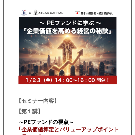
セミナー
経済ニュース
労務顧問
ＩＴ
飲食店情報
【セミナー内容】
【第１講】
～PEファンドの視点～
「企業価値算定とバリューアップポイント