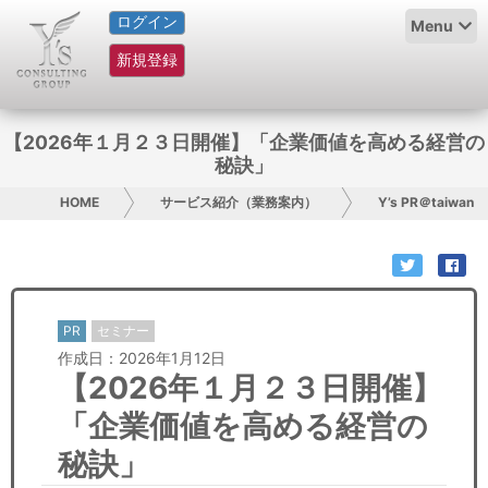
ログイン
HOME
Menu
新規登録
サービス紹介
コラム
【2026年１月２３日開催】「企業価値を高める経営の
秘訣」
グループ概要
HOME
サービス紹介（業務案内）
Y’s PR＠taiwan
採用情報
お問い合わせ
PR
セミナー
日本人にPR
作成日：2026年1月12日
【2026年１月２３日開催】
コンサルティング
「企業価値を高める経営の
リサーチ
秘訣」