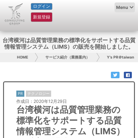
ログイン
HOME
Menu
新規登録
サービス紹介
コラム
台湾横河は品質管理業務の標準化をサポートする品質
情報管理システム（LIMS）の販売を開始しました。
グループ概要
HOME
サービス紹介（業務案内）
Y’s PR＠taiwan
採用情報
お問い合わせ
PR
テクノロジー
日本人にPR
作成日：2020年12月29日
台湾横河は品質管理業務の
コンサルティング
標準化をサポートする品質
リサーチ
情報管理システム（LIMS）