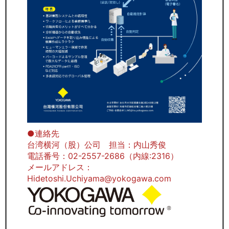
●連絡先
台湾横河（股）公司 担当：内山秀俊
電話番号：02-2557-2686（内線:2316）
メールアドレス：
Hidetoshi.Uchiyama@yokogawa.com