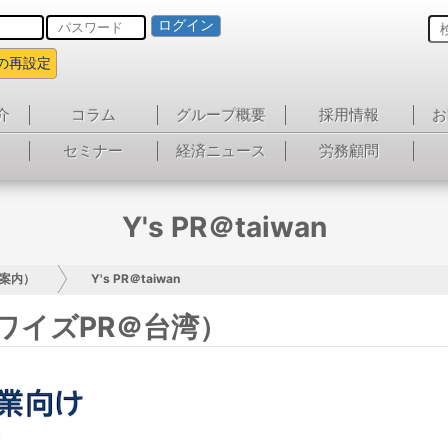
ログイン
の再設定
介
コラム
グループ概要
採用情報
お
セミナー
経済ニュース
労務顧問
Y's PR＠taiwan
案内）
Y's PR＠taiwan
an（ワイズPR＠台湾）