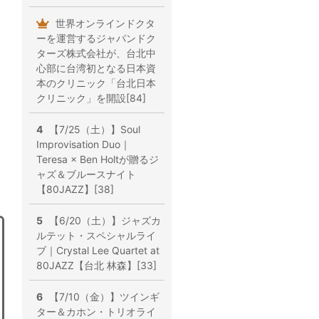
世界オンラインドクタ
ーを運営するジャパンドク
ターズ株式会社が、台北中
心部に台湾初となる日本資
本のクリニック「台北日本
クリニック」を開設[84]
4
【7/25（土）】Soul
Improvisation Duo｜
Teresa × Ben Holtが贈るジ
ャズ＆ブルースナイト
【80JAZZ】[38]
5
【6/20（土）】ジャズカ
ルテット・スペシャルライ
ブ｜Crystal Lee Quartet at
80JAZZ【台北 林森】[33]
6
【7/10（金）】ツインギ
ター＆カホン・トリオライ