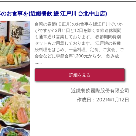
のお食事を(近鐵餐飲 鰻 江戸川 台北中山店)
台湾の春節(旧正月)のお食事を鰻江戸川でいか
がですか? 2月11日と12日を除く春節連休期間
も通常通り営業しております。 春節期間特別
セットもご用意しております。 江戸焼の各種
鰻料理をはじめ、一品料理、定食、ご宴会、ご
会合などに季節会席1,200元からや、 飲み放
……
詳細を見る
近鐵餐飲國際股份有限公司
作成日：2021年1月12日