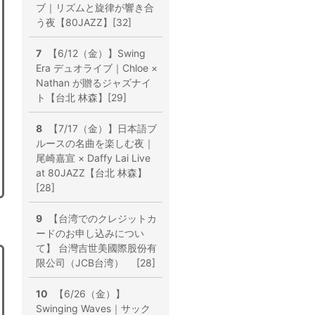
ブ｜リズムと旋律が響き合
う夜【80JAZZ】[32]
7
【6/12（金）】Swing
Era デュオライブ｜Chloe ×
Nathan が贈るジャズナイ
ト【台北 林森】[29]
8
【7/17（金）】日本語ブ
ルースの名曲を楽しむ夜｜
尾崎嘉宣 × Daffy Lai Live
at 80JAZZ【台北 林森】
[28]
9
【台湾でのクレジットカ
ードのお申し込みについ
て】 台灣吉世美國際股份有
限公司（JCB台湾） [28]
10
【6/26（金）】
Swinging Waves｜サック