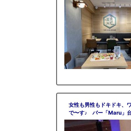
女性も男性もドキドキ、
で〜す♪ バー「Maru」