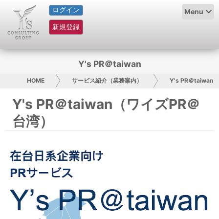
ログイン
HOME
Menu
新規登録
サービス紹介
コラム
Y's PR＠taiwan
グループ概要
HOME
サービス紹介（業務案内）
Y's PR＠taiwan
Y's PR＠taiwan（ワイズPR＠
採用情報
台湾）
お問い合わせ
日本人にPR
コンサルティング
リサーチ