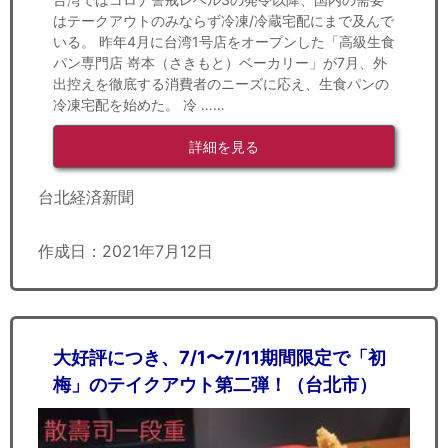
はテークアウトのみならず冷凍/冷蔵宅配にまで及んで
いる。 昨年4月に台湾1号店をオープンした「高級生食
パン専門店 嵜本（さきもと）ベーカリー」が7月、外
出控えを徹底する消費者のニーズに応え、生食パンの
冷凍宅配を始めた。 冷 ……
詳細を見る
台北経済新聞
作成日：2021年7月12日
大好評につき、7/1〜7/11期間限定で「初
梅」のテイクアウト第二弾！（台北市）