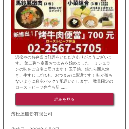
浜松やのお弁当は好評をいただきありがとうございま
す。 第二弾〜定番おつまみを始めました！ ミシュラ
ンの味をご自宅に届けます！ 玉子焼、銀たら西京焼
き、牛すじ…どれも、おつまみに最適です！ 味が落ち
ないように真空パックで配送いたします。 数量限定の
ローストビーフ弁当も新 ……
詳細を見る
濱松屋股份有限公司