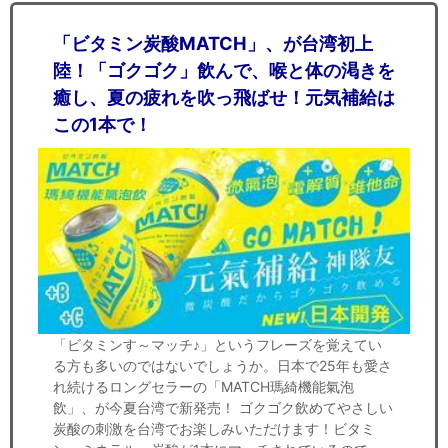
「ビタミン炭酸MATCH」、が台湾初上
陸！「ゴクゴク」飲んで、喉と体の渇きを
癒し、夏の疲れを吹っ飛ばせ！元気補給は
この1本で！
「ビタミンす～マッチ♪」というフレーズを覚えてい
る方も多いのではないでしょうか。日本で25年も愛さ
れ続けるロングセラーの「MATCH瑪綺機能氣泡
飲」、が今夏台湾で新発売！ ゴクゴク飲めてやさしい
炭酸の刺激を台湾でお楽しみいただけます！ビタミ