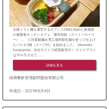
太陽トマト麺を運営するオアシスF&Bが始めた新感覚
の健康食キッチンカフェ「粟米肉粒（スーミーローリ
ー）」。 三河屋製麺台湾工場特製生麺を使って仕上げ
たパスタ3種（スープ付）を始めました。 Ubereats、
foodpanda、自社サイトで絶賛販売中！ テイクアウト
は10％引させて ……
詳細を見る
緑洲餐飲管理顧問股份有限公司
作成日：2021年6月4日