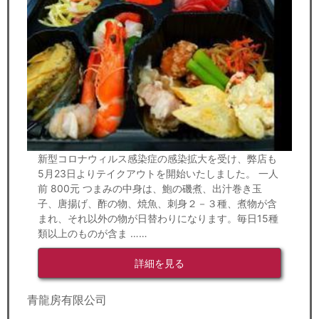
新型コロナウィルス感染症の感染拡大を受け、弊店も
5月23日よりテイクアウトを開始いたしました。 一人
前 800元 つまみの中身は、鮑の磯煮、出汁巻き玉
子、唐揚げ、酢の物、焼魚、刺身２－３種、煮物が含
まれ、それ以外の物が日替わりになります。毎日15種
類以上のものが含ま ……
詳細を見る
青龍房有限公司