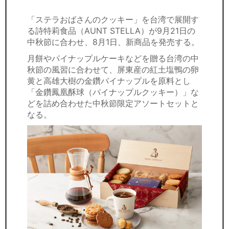
セミナー
「ステラおばさんのクッキー」を台湾で展開す
経済ニュース
る詩特莉食品（AUNT STELLA）が9月21日の
中秋節に合わせ、8月1日、新商品を発売する。
労務顧問
月餅やパイナップルケーキなどを贈る台湾の中
秋節の風習に合わせて、屏東産の紅土塩鴨の卵
ＩＴ
黄と高雄大樹の金鑽パイナップルを原料とし
「金鑽鳳凰酥球（パイナップルクッキー）」な
飲食店情報
どを詰め合わせた中秋節限定アソートセットと
なる。