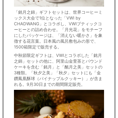
「銘月之錦」ギフトセットは、世界コーヒーミ
ックス大会で1位となった「VWI by
CHADWANG」とコラボし、VWIブティックコ
ーヒーとの詰め合わせ。「月光花」をモチーフ
にしたパッケージは、「消えない暖かさ」を象
徴する花言葉。日本風の風呂敷包みの形で、
1500箱限定で販売する。
中秋節限定ギフトは、VWIとコラボした「銘月
之錦」セットの他に、阿里山金萱茶とパウンド
ケーキを含む「銘月」と「酩月之美」セットの
3種類。「秋夕之美」「秋夕」セットにも「金
鑽鳳凰酥球（パイナップルクッキー）」が含ま
れる。9月30日までの期間限定販売。