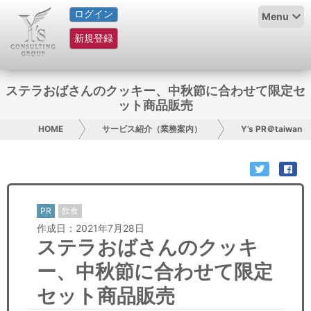
ログイン
HOME
Menu
新規登録
サービス紹介
コラム
ステラおばさんのクッキー、中秋節に合わせて限定セ
ット商品販売
グループ概要
HOME
サービス紹介（業務案内）
Y’s PR＠taiwan
採用情報
お問い合わせ
PR
飲食
日本人にPR
作成日：2021年7月28日
ステラおばさんのクッキ
コンサルティング
ー、中秋節に合わせて限定
リサーチ
セット商品販売