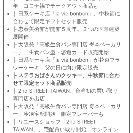
年 コロナ禍でテークアウト商品も
├ 日系ケーキ店「la vie bonbon」、中秋節に
合わせて限定ギフトセット販売
├ 忠泰美術館が開館５周年。２つの国際建築
展開催
├ 大阪発「高級生食パン専門店 嵜本ベーカリ
ー」、生食パン型・悠遊カード販売開始
├ 日系ケーキ店「la vie bonbon」が花束フラ
ワーケーキ 父の日に向け限定販売
├
ステラおばさんのクッキー、中秋節に合わ
せて限定セット商品販売
├ 2nd STREET TAIWAN、台湾初の買い取り
専門店を出店
├ 大阪発「高級生食パン専門店 嵜本ベーカリ
ー」冷凍宅配開始 限定フレーバーも
├ リユースショップ「2nd STREET
TAIWAN」、宅配買い取り開始 オンライン