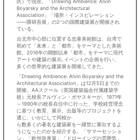
区）で現在、「Drawing Ambience: Alvin
セミナー
Boyarsky and the Architectural
Association」「場所・インスピレーション
経済ニュース
――隈研吾展」の2つの国際建築展が開催され
ている。
労務顧問
台北市中心部に位置する忠泰美術館は、台湾で
初めて「未来」と「都市」をテーマとした美術
ＩＴ
館。2016年の開館以来「都市」をテーマに現代
アートや建築の展示､イベントの企画を行い、
飲食店情報
多くの世界的な建築展を開催してきた。
「Drawing Ambience: Alvin Boyarsky and the
Architectural Association」は12月5日までの
開催。AAスクール（英国建築協会付属建築学
校）元校長アルヴィン・ボヤスキーが、1971年
～1990年の校長在任中に行った、学校経営理念
に基づく教育、展示、出版等のプロジェクトを
通じ、いかにして同校か
ら数多くの著名な建築家を一躍世に輩出するよ
うになったのかを紹介する。「サマーセッショ
ン」「欧州急進派」「ドローイングの雰囲気」