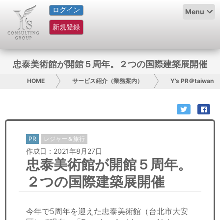
ログイン
HOME
Menu
新規登録
サービス紹介
コラム
忠泰美術館が開館５周年。２つの国際建築展開催
グループ概要
HOME
サービス紹介（業務案内）
Y’s PR＠taiwan
採用情報
お問い合わせ
PR
レジャー＆旅行
作成日：2021年8月27日
日本人にPR
忠泰美術館が開館５周年。
コンサルティング
２つの国際建築展開催
リサーチ
今年で5周年を迎えた忠泰美術館（台北市大安