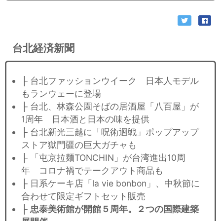
台北経済新聞
├ 台北ファッションウイーク 日本人モデル
もランウェーに登場
├ 台北、林森公園そばの居酒屋「八百屋」が
1周年 日本酒と日本の味を提供
├ 台北新光三越に「呪術迴戦」ポップアップ
ストア獄門疆の巨大ガチャも
├ 「屯京拉麺TONCHIN」が台湾進出10周
年 コロナ禍でテークアウト商品も
├ 日系ケーキ店「la vie bonbon」、中秋節に
合わせて限定ギフトセット販売
├
忠泰美術館が開館５周年。２つの国際建築