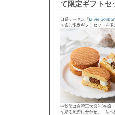
て限定ギフトセ
日系ケーキ店「
la vie bonbo
を含む限定ギフトセットを販
中秋節は台湾三大節句(春節
を贈る風習に合わせ、「法式