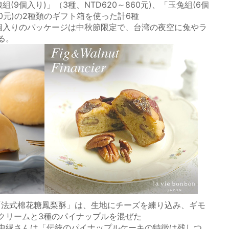
(9個入り)」（3種、NTD620～860元)、「玉兔組(6個
610元)の2種類のギフト箱を使った計6種
個入りのパッケージは中秋節限定で、台湾の夜空に兔やラ
る。
「法式棉花糖鳳梨酥」は、生地にチーズを練り込み、ギモ
クリームと3種のパイナップルを混ぜた
中縁さんは「伝統のパイナップルケーキの特徴は残しつ