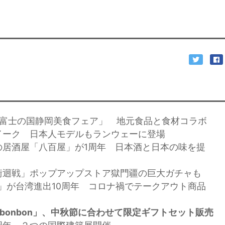
「富士の国静岡美食フェア」 地元食品と食材コラボ
イーク 日本人モデルもランウェーに登場
の居酒屋「八百屋」が1周年 日本酒と日本の味を提
術迴戦」ポップアップストア獄門疆の巨大ガチャも
IN」が台湾進出10周年 コロナ禍でテークアウト商品
ie bonbon」、中秋節に合わせて限定ギフトセット販売