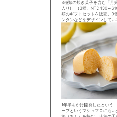
3種類の焼き菓子を含む「月娘組
入り)」（3種、NTD430～
類のギフトセットを販売。9
ンタンなどをデザインしてい
1年半をかけ開発したという
ーブというマシュマロに近い
餡（あん）を挟む。店主の田