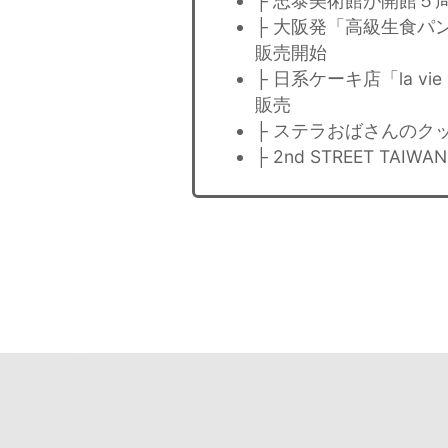
├ 忠泰美術館が開館５
├ 大阪発「高級生食パ
販売開始
├ 日系ケーキ店「la v
販売
├ ステラおばさんのク
├ 2nd STREET T