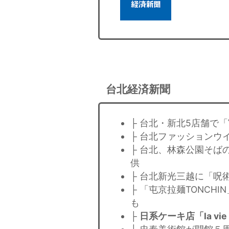
台北経済新聞
├ 台北・新北5店舗で
├ 台北ファッションウ
├ 台北、林森公園そば
供
├ 台北新光三越に「呪
├ 「屯京拉麺TONCH
も
├
日系ケーキ店「la v