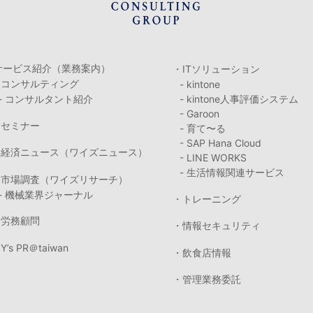
サービス紹介（業務案内）
・ITソリューション
・コンサルティング
- kintone
- コンサルタント紹介
- kintone人事評価システム
- Garoon
・セミナー
- 育て〜る
- SAP Hana Cloud
・経済ニュース（ワイズニュース）
- LINE WORKS
- 生活情報関連サービス
・市場調査（ワイズリサーチ）
- 機械業界ジャーナル
・トレーニング
・労務顧問
・情報セキュリティ
Y’s PR＠taiwan
・飲食店情報
・管理業務委託