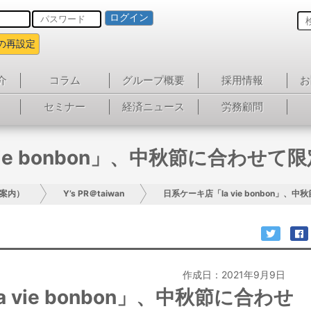
ログイン
の再設定
介
コラム
グループ概要
採用情報
お
セミナー
経済ニュース
労務顧問
vie bonbon」、中秋節に合わせ
案内）
Y’s PR＠taiwan
日系ケーキ店「la vie bonbon」
作成日：2021年9月9日
 vie bonbon」、中秋節に合わせ