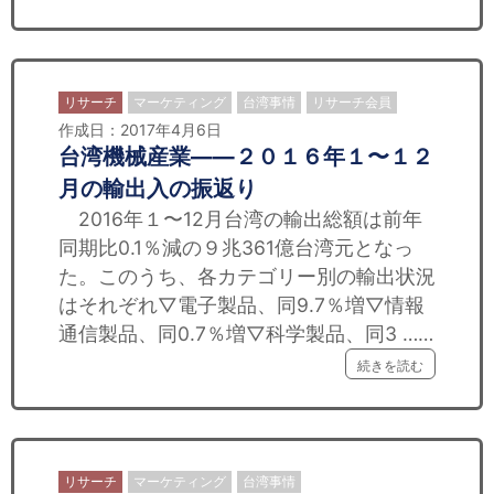
リサーチ
マーケティング
台湾事情
リサーチ会員
作成日：2017年4月6日
台湾機械産業——２０１６年１〜１２
月の輸出入の振返り
2016年１〜12月台湾の輸出総額は前年
同期比0.1％減の９兆361億台湾元となっ
た。このうち、各カテゴリー別の輸出状況
はそれぞれ▽電子製品、同9.7％増▽情報
通信製品、同0.7％増▽科学製品、同3 ……
続きを読む
リサーチ
マーケティング
台湾事情