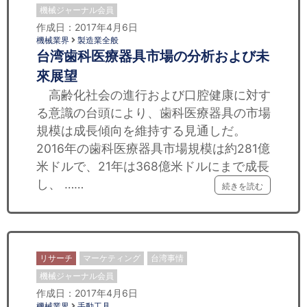
機械ジャーナル会員
作成日：2017年4月6日
機械業界
製造業全般
台湾歯科医療器具市場の分析および未
來展望
高齢化社会の進行および口腔健康に対す
る意識の台頭により、歯科医療器具の市場
規模は成長傾向を維持する見通しだ。
2016年の歯科医療器具市場規模は約281億
米ドルで、21年は368億米ドルにまで成長
し、 ……
続きを読む
リサーチ
マーケティング
台湾事情
機械ジャーナル会員
作成日：2017年4月6日
機械業界
手動工具