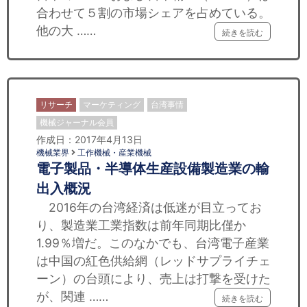
セミナー
合わせて５割の市場シェアを占めている。
他の大 ……
続きを読む
経済ニュース
労務顧問
ＩＴ
リサーチ
マーケティング
台湾事情
機械ジャーナル会員
飲食店情報
作成日：2017年4月13日
機械業界
工作機械・産業機械
電子製品・半導体生産設備製造業の輸
出入概況
2016年の台湾経済は低迷が目立ってお
り、製造業工業指数は前年同期比僅か
1.99％増だ。このなかでも、台湾電子産業
は中国の紅色供給網（レッドサプライチェ
ーン）の台頭により、売上は打撃を受けた
が、関連 ……
続きを読む