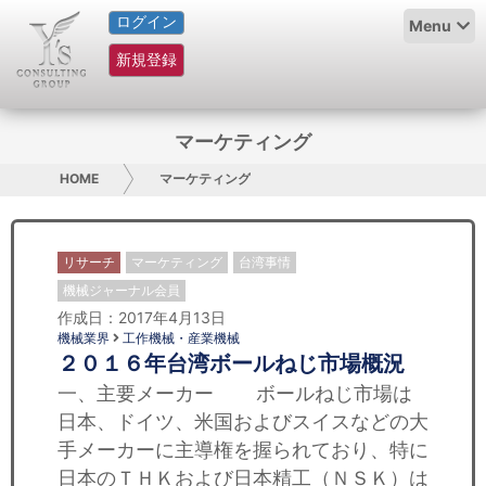
ログイン
HOME
Menu
新規登録
サービス紹介
コラム
マーケティング
グループ概要
HOME
マーケティング
採用情報
リサーチ
マーケティング
台湾事情
お問い合わせ
機械ジャーナル会員
作成日：2017年4月13日
日本人にPR
機械業界
工作機械・産業機械
２０１６年台湾ボールねじ市場概況
コンサルティング
一、主要メーカー ボールねじ市場は
日本、ドイツ、米国およびスイスなどの大
リサーチ
手メーカーに主導権を握られており、特に
日本のＴＨＫおよび日本精工（ＮＳＫ）は