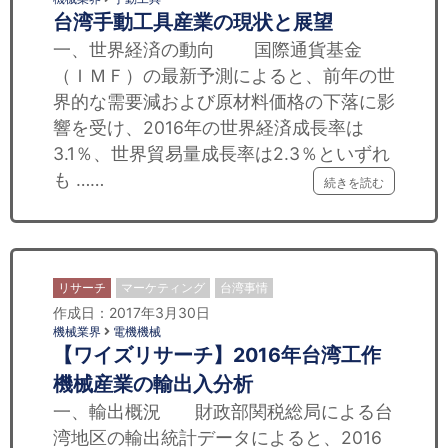
台湾手動工具産業の現状と展望
一、世界経済の動向 国際通貨基金
（ＩＭＦ）の最新予測によると、前年の世
界的な需要減および原材料価格の下落に影
響を受け、2016年の世界経済成長率は
3.1％、世界貿易量成長率は2.3％といずれ
も ……
続きを読む
リサーチ
マーケティング
台湾事情
作成日：2017年3月30日
機械業界
電機機械
【ワイズリサーチ】2016年台湾工作
機械産業の輸出入分析
一、輸出概況 財政部関税総局による台
湾地区の輸出統計データによると、2016