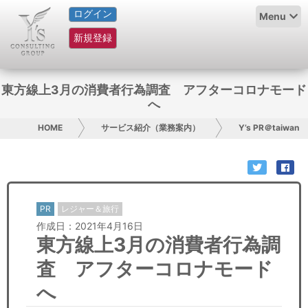
ログイン
HOME
Menu
新規登録
サービス紹介
コラム
東方線上3月の消費者行為調査 アフターコロナモード
へ
グループ概要
HOME
サービス紹介（業務案内）
Y’s PR＠taiwan
採用情報
お問い合わせ
PR
レジャー＆旅行
日本人にPR
作成日：2021年4月16日
東方線上3月の消費者行為調
コンサルティング
査 アフターコロナモード
リサーチ
へ