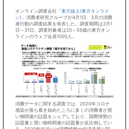
セミナー
オンライン調査会社「
東方線上(東方オンライ
経済ニュース
ン)
」消費者研究グループが4月1日、3月の消費
者行動の調査結果を発表した。調査期間は3月1
労務顧問
日～31日。調査対象者は20～59歳の東方オン
ラインのウェブ会員1000人。
ＩＴ
飲食店情報
消費データに関する調査では、2020年コロナ
感染が落ち着き始めたころに多くの消費者が買
い物関連の話題をシェアしており、国際情勢の
話題量と買い物時関連の話題量が反比例してい