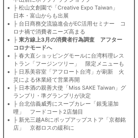
├ 松山文創園で「Creative Expo Taiwan」
日本・富山からも出展
├ 台日商務交流協進会がEC活用セミナー コ
ロナ禍で消費者ニーズ高まる
├
東方線上3月の消費者行為調査 アフター
コロナモードへ
├ 春大直ショッピングモールに台湾料理レス
トラン「フージンツリー」 限定メニューも
├ 日系美容室「アフロート台湾」が刷新 火
災による休業経て営業再開
├ 日本酒の親善大使「Miss SAKE Taiwan」グ
ランプリ・準グランプリが決定
├ 台北信義威秀にスープカレー「銀兎湯加
哩」 フードコート2店舗目
├ 新光三越A8にポップアップストア「京都銘
店」 京都ロスの緩和に