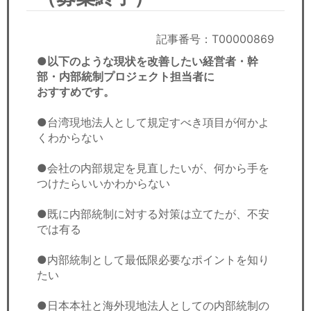
セミナー
経済ニュース
記事番号：T00000869
●以下のような現状を改善したい経営者・幹
労務顧問
部・内部統制プロジェクト担当者に
おすすめです。
ＩＴ
●台湾現地法人として規定すべき項目が何かよ
くわからない
飲食店情報
●会社の内部規定を見直したいが、何から手を
つけたらいいかわからない
●既に内部統制に対する対策は立てたが、不安
では有る
●内部統制として最低限必要なポイントを知り
たい
●日本本社と海外現地法人としての内部統制の