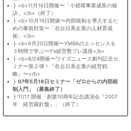
├ <b>11月16日開催〜「小規模事業成長の秘
訣」</b>（終了）
├ <b>10月19日開催〜内部統制を導入するた
めの事前対策〜「在台日系企業の人材育成
術」</b>
├ <b>9月20日開催〜YMBAのエッセンスを
３時間で学ぶ〜Y’s経営塾プレ講座</b>
├ <b>8/24開催〜ワイズニュース創刊記念セ
ミナー第２弾！『在台日系企業の経営戦
略』〜</b>
├
07年5月18日セミナー「ゼロからの内部統
制入門」（募集終了）
├ 11/17 開催「創業10周年記念講演会『2007
年 経営羅針盤』」（終了）