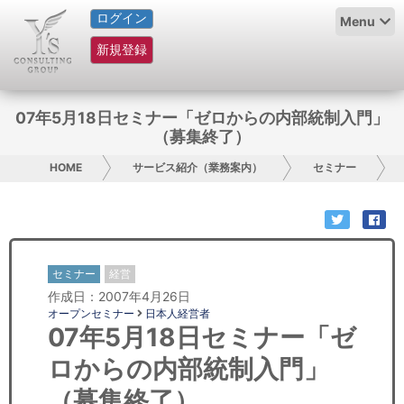
ログイン
HOME
Menu
新規登録
サービス紹介
コラム
07年5月18日セミナー「ゼロからの内部統制入門」
（募集終了）
グループ概要
HOME
サービス紹介（業務案内）
セミナー
採用情報
お問い合わせ
セミナー
経営
日本人にPR
作成日：2007年4月26日
オープンセミナー
日本人経営者
コンサルティング
07年5月18日セミナー「ゼ
ロからの内部統制入門」
リサーチ
（募集終了）