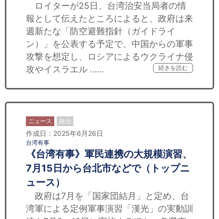
ロイターが25日、台湾治安当局者の情
報として伝えたところによると、政府は来
週新たな「防空避難指針（ガイドライ
ン）」を公表する予定で、中国からの軍事
攻撃を想定し、ロシアによるウクライナ侵
攻やイスラエル ……
続きを読む
ニュース
政治
作成日：2025年6月26日
台湾有事
《台湾有事》軍民連携の大規模演習、
7月15日から台北市などで（トップニ
ュース）
政府は7月を「国家団結月」と定め、台
湾軍による定例軍事演習「漢光」の実動訓