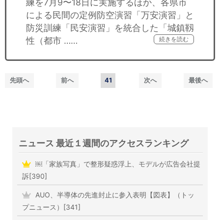
練を7月9〜18日に実施するほか、各県市
による民間の定例防空演習「万安演習」と
防災訓練「民安演習」を統合した「城鎮靱
性（都市 ……
続きを読む
先頭へ
前へ
41
次へ
最後へ
ニュース 最近１週間のアクセスランキング
￼「家族写真」で整形疑惑浮上、モデルが広告会社提
訴[390]
AUO、半導体の先進封止に参入表明【図表】（トッ
プニュース）[341]