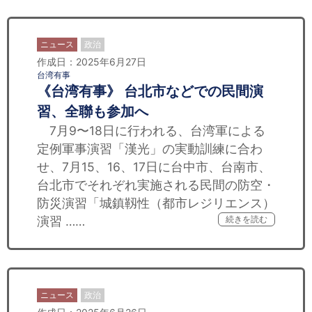
ニュース
政治
作成日：2025年6月27日
台湾有事
《台湾有事》 台北市などでの民間演
習、全聯も参加へ
7月9〜18日に行われる、台湾軍による
定例軍事演習「漢光」の実動訓練に合わ
せ、7月15、16、17日に台中市、台南市、
台北市でそれぞれ実施される民間の防空・
防災演習「城鎮靱性（都市レジリエンス）
演習 ……
続きを読む
ニュース
政治