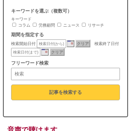
セミナー
キーワードを選ぶ（複数可）
経済ニュース
キーワード
コラム
労務顧問
ニュース
リサーチ
労務顧問
期間を指定する
検索開始日付
クリア
検索終了日付
ＩＴ
クリア
飲食店情報
フリーワード検索
記事を検索する
音声で聴けます。