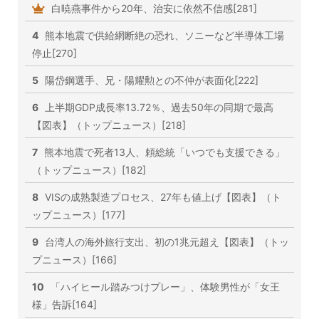
白暁燕事件から20年、治安に依然不信感[281]
4
熊本地震で供給網断絶の恐れ、ソニーなど半導体工場
停止[270]
5
陽岱鋼選手、兄・陽耀勲との不仲が表面化[222]
6
上半期GDP成長率13.72％、過去50年の同期で最高
【図表】（トップニュース）[218]
7
熊本地震で死者13人、頼総統「いつでも支援できる」
（トップニュース）[182]
8
VISの成熟製造プロセス、27年も値上げ【図表】（ト
ップニュース）[177]
9
台湾人の海外旅行支出、初の1兆元超え【図表】（トッ
プニュース）[166]
10
「ハイヒール踏みつけプレー」、体験男性が「女王
様」告訴[164]