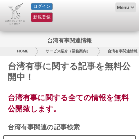
ログイン
HOME
Menu
新規登録
サービス紹介
コラム
台湾有事関連情報
グループ概要
HOME
サービス紹介（業務案内）
台湾有事関連情報
台湾有事に関する記事を無料公
採用情報
開中！
お問い合わせ
台湾有事に関する全ての情報を無料
日本人にPR
公開致します。
コンサルティング
台湾有事関連の記事検索
リサーチ