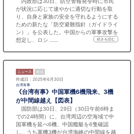
内政部は30日、防空警報発令時に市民
が状況に応じて速やかに適切な行動を取
り、自身と家族の安全を守れるようにする
ための新たな「防空避難指針（ガイドライ
ン）」を公表した。中国からの軍事攻撃を
想定し、ロシ ……
続きを読む
ニュース
政治
作成日：2025年6月30日
台湾有事
《台湾有事》中国軍機6機飛来、3機
が中間線越え【図表】
国防部は30日、29日（30日午前6時ま
での24時間）に、台湾周辺の空海域で中
国軍機を延べ6機、中国艦艇を6隻確認
し、うち軍機3機が台湾海峡の中間線を越