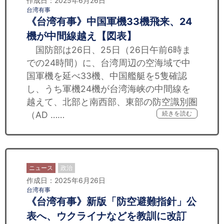
作成日：2025年6月26日
台湾有事
《台湾有事》中国軍機33機飛来、24
機が中間線越え【図表】
国防部は26日、25日（26日午前6時ま
での24時間）に、台湾周辺の空海域で中
国軍機を延べ33機、中国艦艇を5隻確認
し、うち軍機24機が台湾海峡の中間線を
越えて、北部と南西部、東部の防空識別圏
（AD ……
続きを読む
ニュース
政治
作成日：2025年6月26日
台湾有事
《台湾有事》新版「防空避難指針」公
表へ、ウクライナなどを教訓に改訂