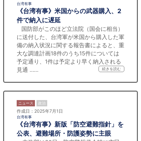
台湾有事
《台湾有事》米国からの武器購入、2
件で納入に遅延
国防部がこのほど立法院（国会に相当）
に送付した、台湾軍が米国から購入した軍
備の納入状況に関する報告書によると、重
大な調達計画18件のうち15件については
予定通り、1件は予定より早く納入される
見通 ……
続きを読む
ニュース
政治
作成日：2025年7月1日
台湾有事
《台湾有事》新版「防空避難指針」を
公表、避難場所・防護姿勢に主眼