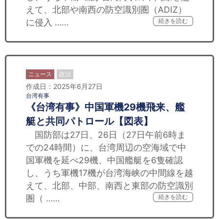
えて、北部や南西の防空識別圏（ADIZ）
に侵入 ……
続きを読む
ニュース
政治
作成日：2025年6月27日
台湾有事
《台湾有事》中国軍機29機飛来、艦
艇と共同パトロール【図表】
国防部は27日、26日（27日午前6時ま
での24時間）に、台湾周辺の空海域で中
国軍機を延べ29機、中国艦艇を6隻確認
し、うち軍機17機が台湾海峡の中間線を越
えて、北部、中部、南西と東部の防空識別
圏（ ……
続きを読む