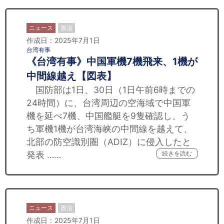
ニュース
政治
作成日：2025年7月1日
台湾有事
《台湾有事》中国軍機7機飛来、1機が
中間線越え【図表】
国防部は1日、30日（1日午前6時までの
24時間）に、台湾周辺の空海域で中国軍
機を延べ7機、中国艦艇を9隻確認し、う
ち軍機1機が台湾海峡の中間線を越えて、
北部の防空識別圏（ADIZ）に侵入したと
発表 ……
続きを読む
ニュース
政治
作成日：2025年7月1日