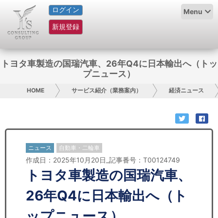
ログイン
HOME
Menu
新規登録
サービス紹介
コラム
トヨタ車製造の国瑞汽車、26年Q4に日本輸出へ（トッ
プニュース）
グループ概要
HOME
サービス紹介（業務案内）
経済ニュース
採用情報
お問い合わせ
ニュース
自動車・二輪車
日本人にPR
作成日：2025年10月20日_記事番号：T00124749
トヨタ車製造の国瑞汽車、
コンサルティング
26年Q4に日本輸出へ（ト
リサーチ
ップニュース）