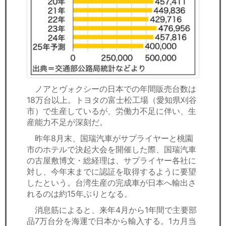
ノアとヴォクシーの日本での年間販売台数は
18万台以上。トヨタの富士松工場（愛知県刈谷
市）で生産しているが、労働力不足に伴い、生
産能力不足が深刻だ。
昨年8月末、国瑞汽車がサプライヤーと桃園
市のホテルで決起大会を開催した際、国瑞汽車
の古屋敷博文・総経理は、サプライヤー各社に
対し、今年末までに認証を取得するように要望
したという。台湾生産の完成車が日本へ輸出さ
れるのは約15年ぶりとなる。
消息筋によると、来年4月から1年間で主要部
品7万台分を海運で日本から輸入する。1カ月当