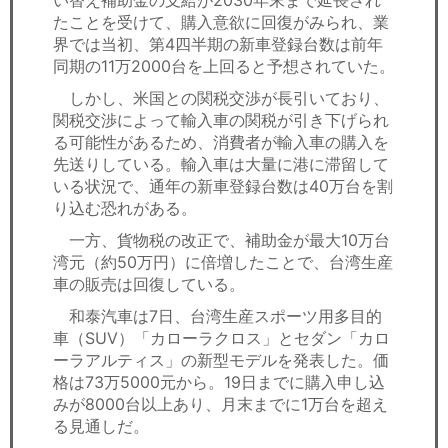
たことを受けて、購入意欲に回復がみられ、業
界では当初、第4四半期の新車登録台数は前年
同期の11万2000台を上回ると予想されていた。
しかし、米国との関税交渉が長引いており、
関税交渉によって輸入車の関税が引き下げられ
る可能性があるため、消費者が輸入車の購入を
先送りしている。輸入車は大量に港に滞留して
いる状況で、通年の新車登録台数は40万台を割
り込む恐れがある。
一方、貨物税の改正で、補助金が最大10万台
湾元（約50万円）に倍増したことで、台湾生産
車の販売は回復している。
和泰汽車は7日、台湾生産スポーツ用多目的
車（SUV）「カローラクロス」とセダン「カロ
ーラアルティス」の新型モデルを発表した。価
格は73万5000元から。19日までに購入申し込
みが8000台以上あり、月末までに1万台を超え
る見通しだ。