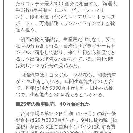
たりコンテナ最大1000個分に相当する。海運大
手3社の長栄海運（エバーグリーン・マリ
ン）、陽明海運（ヤンミン・マリン・トランス
ポート）、万海航運（ワンハイラインズ）が輸
送を担う。
初回の輸入部品は、生産用だけでなく、安全
在庫の分も含まれる。台湾のサプライヤーもサ
ンプル出荷をしており、来年年初から量産でき
るよう出荷の準備を求められている。第1段階
は約1万～2万台分の見込みだ。
国瑞汽車はトヨタグループが70％、和泰汽車
が30％出資している。年間生産能力は20万台
で、昨年は14万5000台生産した。日本への輸
出で、生産能力が20％増えるとみられる。
■25年の新車販売、40万台割れか
台湾市場の第1～3四半期（1～9月）の新車登
録台数は29万6000台だった。9月に貨物税（物
品税）条例の改正で自動車とバイクに対する買
い替え補助金の支給が2030年末まで延長され