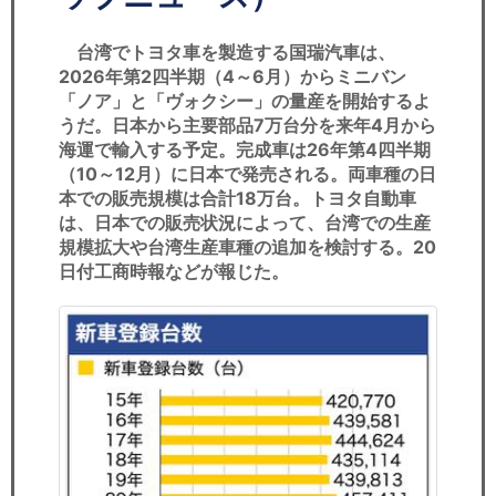
セミナー
台湾でトヨタ車を製造する国瑞汽車は、
経済ニュース
2026年第2四半期（4～6月）からミニバン
「ノア」と「ヴォクシー」の量産を開始するよ
労務顧問
うだ。日本から主要部品7万台分を来年4月から
海運で輸入する予定。完成車は26年第4四半期
ＩＴ
（10～12月）に日本で発売される。両車種の日
本での販売規模は合計18万台。トヨタ自動車
飲食店情報
は、日本での販売状況によって、台湾での生産
規模拡大や台湾生産車種の追加を検討する。20
日付工商時報などが報じた。