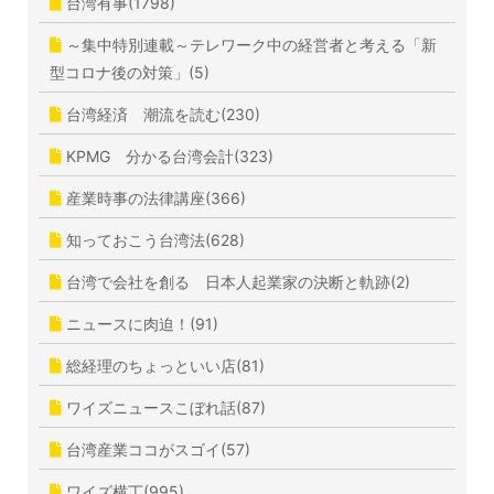
台湾有事(1798)
～集中特別連載～テレワーク中の経営者と考える「新
型コロナ後の対策」(5)
台湾経済 潮流を読む(230)
KPMG 分かる台湾会計(323)
産業時事の法律講座(366)
知っておこう台湾法(628)
台湾で会社を創る 日本人起業家の決断と軌跡(2)
ニュースに肉迫！(91)
総経理のちょっといい店(81)
ワイズニュースこぼれ話(87)
台湾産業ココがスゴイ(57)
ワイズ横丁(995)