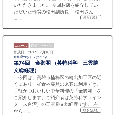
いただきました。 今回お店を紹介してい
ただいた瑞翁の松田副所長 松田さん
……
続きを読む
ニュース
商業・サービス
作成日：2017年7月18日
総経理のちょっといい店
第74回 金御閣 （英特科学 三雲勝
文総経理）
今回は、高雄市楠梓区の輸出加工区の近
くにあり、昼食や突然の来客に利用でき、
手軽かつおいしい中華料理の「金御閣」を
ご紹介します。ご紹介者は英特科学（イン
タース台湾）の三雲勝文総経理です。 左
から ……
続きを読む