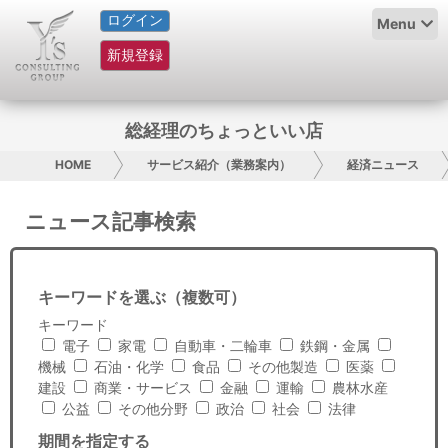
ログイン
HOME
Menu
新規登録
サービス紹介
コラム
総経理のちょっといい店
グループ概要
HOME
サービス紹介（業務案内）
経済ニュース
採用情報
ニュース記事検索
お問い合わせ
キーワードを選ぶ（複数可）
日本人にPR
キーワード
電子
家電
自動車・二輪車
鉄鋼・金属
コンサルティング
機械
石油・化学
食品
その他製造
医薬
建設
商業・サービス
金融
運輸
農林水産
リサーチ
公益
その他分野
政治
社会
法律
期間を指定する