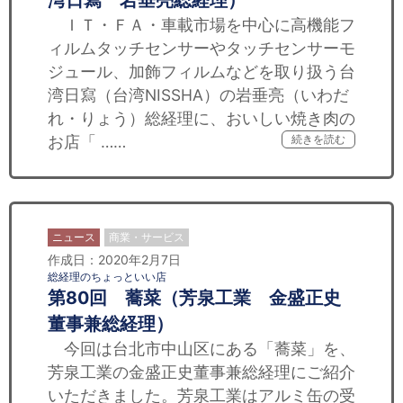
湾日寫 岩垂亮総経理）
ＩＴ・ＦＡ・車載市場を中心に高機能フ
ィルムタッチセンサーやタッチセンサーモ
ジュール、加飾フィルムなどを取り扱う台
湾日寫（台湾NISSHA）の岩垂亮（いわだ
れ・りょう）総経理に、おいしい焼き肉の
お店「 ……
続きを読む
ニュース
商業・サービス
作成日：2020年2月7日
総経理のちょっといい店
第80回 蕎菜（芳泉工業 金盛正史
董事兼総経理）
今回は台北市中山区にある「蕎菜」を、
芳泉工業の金盛正史董事兼総経理にご紹介
いただきました。芳泉工業はアルミ缶の受