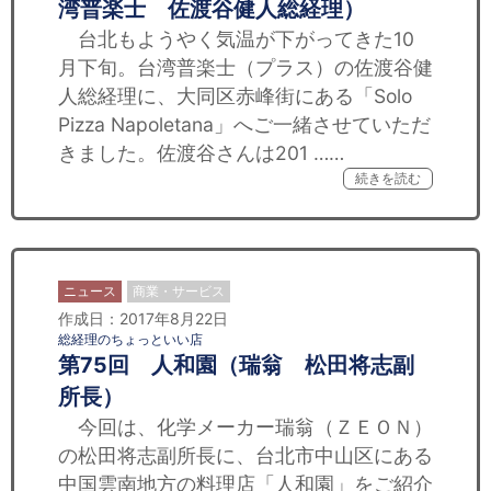
湾普楽士 佐渡谷健人総経理）
台北もようやく気温が下がってきた10
月下旬。台湾普楽士（プラス）の佐渡谷健
人総経理に、大同区赤峰街にある「Solo
Pizza Napoletana」へご一緒させていただ
きました。佐渡谷さんは201 ……
続きを読む
ニュース
商業・サービス
作成日：2017年8月22日
総経理のちょっといい店
第75回 人和園（瑞翁 松田将志副
所長）
今回は、化学メーカー瑞翁（ＺＥＯＮ）
の松田将志副所長に、台北市中山区にある
中国雲南地方の料理店「人和園」をご紹介