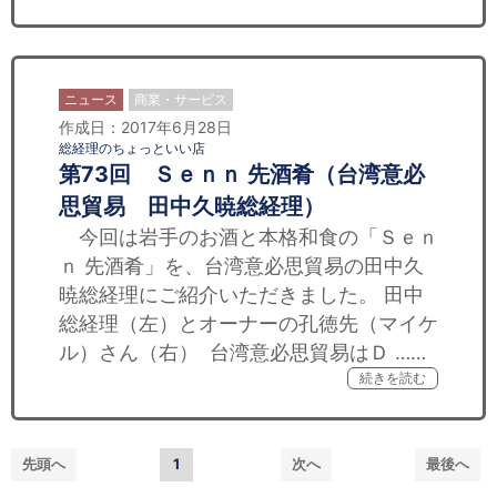
ニュース
商業・サービス
作成日：2017年6月28日
総経理のちょっといい店
第73回 Ｓｅｎｎ 先酒肴（台湾意必
思貿易 田中久暁総経理）
今回は岩手のお酒と本格和食の「Ｓｅｎ
ｎ 先酒肴」を、台湾意必思貿易の田中久
暁総経理にご紹介いただきました。 田中
総経理（左）とオーナーの孔徳先（マイケ
ル）さん（右） 台湾意必思貿易はＤ ……
続きを読む
先頭へ
1
次へ
最後へ