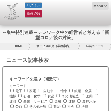
ログイン
HOME
Menu
新規登録
サービス紹介
コラム
～集中特別連載～テレワーク中の経営者と考える「新
型コロナ後の対策」
グループ概要
HOME
サービス紹介（業務案内）
経済ニュース
採用情報
ニュース記事検索
お問い合わせ
日本人にPR
キーワードを選ぶ（複数可）
キーワード
コンサルティング
電子
家電
自動車・二輪車
鉄鋼・金属
機械
石油・化学
食品
その他製造
医薬
リサーチ
建設
商業・サービス
金融
運輸
農林水産
公益
その他分野
政治
社会
法律