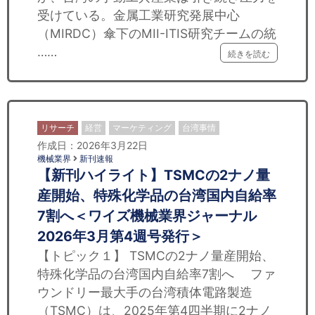
セミナー
受けている。金属工業研究発展中心
（MIRDC）傘下のMII-ITIS研究チームの統
経済ニュース
……
続きを読む
労務顧問
ＩＴ
リサーチ
経営
マーケティング
台湾事情
飲食店情報
作成日：2026年3月22日
機械業界
新刊速報
【新刊ハイライト】TSMCの2ナノ量
産開始、特殊化学品の台湾国内自給率
7割へ＜ワイズ機械業界ジャーナル
2026年3月第4週号発行＞
【トピック１】 TSMCの2ナノ量産開始、
特殊化学品の台湾国内自給率7割へ ファ
ウンドリー最大手の台湾積体電路製造
（TSMC）は、2025年第4四半期に2ナノ