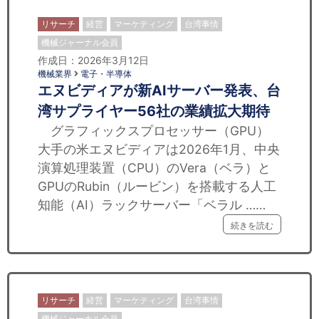
リサーチ
経営
マーケティング
台湾事情
機械ジャーナル会員
作成日：2026年3月12日
機械業界
電子・半導体
エヌビディアが新AIサーバー発表、台
湾サプライヤー56社の業績拡大期待
グラフィックスプロセッサー（GPU）
大手の米エヌビディアは2026年1月、中央
演算処理装置（CPU）のVera（ベラ）と
GPUのRubin（ルービン）を搭載する人工
知能（AI）ラックサーバー「ベラル ……
続きを読む
リサーチ
経営
マーケティング
台湾事情
機械ジャーナル会員