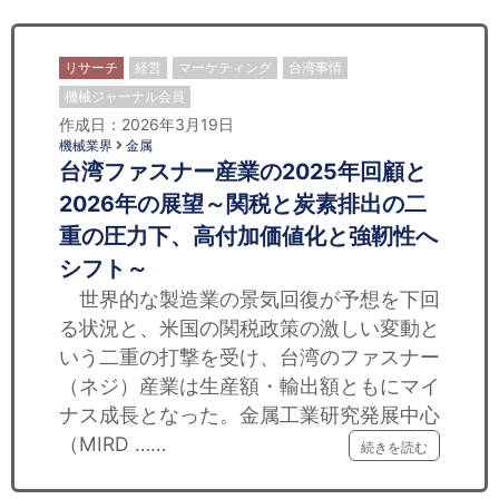
リサーチ
経営
マーケティング
台湾事情
機械ジャーナル会員
作成日：2026年3月19日
機械業界
金属
台湾ファスナー産業の2025年回顧と
2026年の展望～関税と炭素排出の二
重の圧力下、高付加価値化と強靭性へ
シフト～
世界的な製造業の景気回復が予想を下回
る状況と、米国の関税政策の激しい変動と
いう二重の打撃を受け、台湾のファスナー
（ネジ）産業は生産額・輸出額ともにマイ
ナス成長となった。金属工業研究発展中心
（MIRD ……
続きを読む