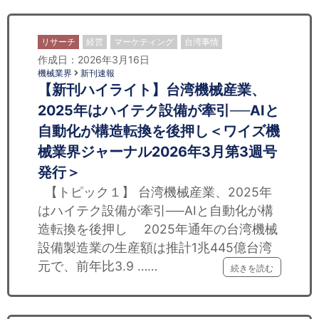
リサーチ
経営
マーケティング
台湾事情
作成日：2026年3月16日
機械業界
新刊速報
【新刊ハイライト】台湾機械産業、
2025年はハイテク設備が牽引──AIと
自動化が構造転換を後押し＜ワイズ機
械業界ジャーナル2026年3月第3週号
発行＞
【トピック１】 台湾機械産業、2025年
はハイテク設備が牽引──AIと自動化が構
造転換を後押し 2025年通年の台湾機械
設備製造業の生産額は推計1兆445億台湾
元で、前年比3.9 ……
続きを読む