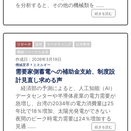
を分析すると、その他の機械類を ……
続きを読む
リサーチ
経営
マーケティング
台湾事情
機械ジャーナル会員
作成日：2026年3月19日
機械業界
エネルギー
需要家側蓄電への補助金支給、制度設
計見直し求める声
経済部の予測によると、人工知能（AI）
データセンターや半導体産業の電力需要が
急増し、台湾の2034年の電力消費量は25
年比で18％増加、太陽光発電ができない
夜間のピーク時電力需要は24％増加する
見通 ……
続きを読む