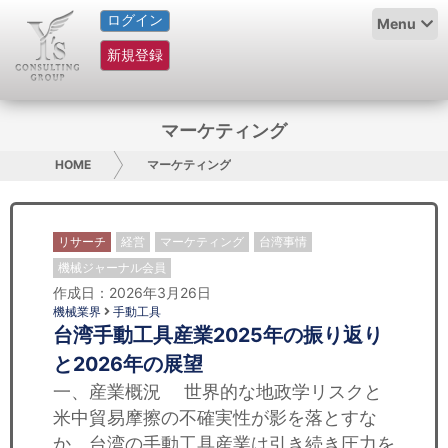
ログイン
HOME
Menu
新規登録
サービス紹介
コラム
マーケティング
グループ概要
HOME
マーケティング
採用情報
リサーチ
経営
マーケティング
台湾事情
お問い合わせ
機械ジャーナル会員
作成日：2026年3月26日
日本人にPR
機械業界
手動工具
台湾手動工具産業2025年の振り返り
コンサルティング
と2026年の展望
一、産業概況 世界的な地政学リスクと
リサーチ
米中貿易摩擦の不確実性が影を落とすな
か、台湾の手動工具産業は引き続き圧力を