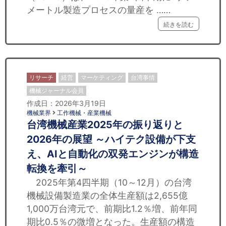
メートル製造プロセスの量産を ……
続きを読む
リサーチ
経営
マーケティング
台湾事情
機械ジャーナル会員
作成日：2026年3月19日
機械業界
工作機械・産業機械
台湾機械産業2025年の振り返りと
2026年の展望 ～ハイテク設備が下支
え、AIと自動化の双発エンジンが構造
転換を牽引～
2025年第4四半期（10～12月）の台湾
機械設備製造業の全体生産額は2,655億
1,000万台湾元で、前期比1.2％増、前年同
期比0.5％の微増となった。生産額の構造