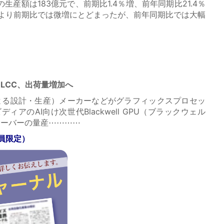
生産額は183億元で、前期比1.4％増、前年同期比21.4％
より前期比では微増にとどまったが、前年同期比では大幅
MLCC、出荷量増加へ
よる設計・生産）メーカーなどがグラフィックスプロセッ
ィアのAI向け次世代Blackwell GPU（ブラックウェル
たサーバーの量産⋯⋯⋯⋯
員限定）