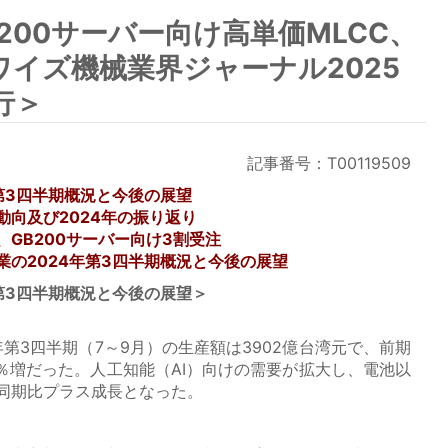
200サーバー向け高単価MLCC、
ワイズ機械業界ジャーナル2025
行＞
記事番号：T00119509
第3四半期概況と今後の展望
向及び2024年の振り返り
GB200サーバー向け3割受注
の2024年第3四半期概況と今後の展望
第3四半期概況と今後の展望＞
第3四半期（7～9月）の生産額は3902億台湾元で、前期
.4％増だった。人工知能（AI）向けの需要が拡大し、電池以
同期比プラス成長となった。