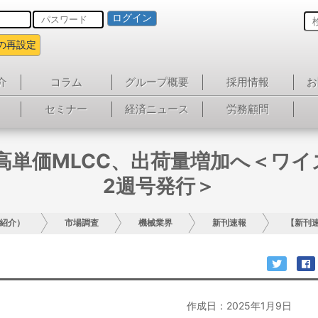
ログイン
の再設定
介
コラム
グループ概要
採用情報
お
セミナー
経済ニュース
労務顧問
高単価MLCC、出荷量増加へ＜ワイ
2週号発行＞
紹介）
市場調査
機械業界
新刊速報
【新刊速
作成日：2025年1月9日