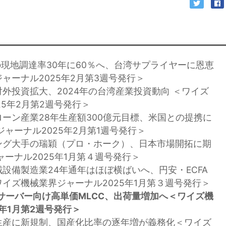
Cの現地調達率30年に60％へ、台湾サプライヤーに恩恵
ャーナル2025年2月第3週号発行＞
対外投資拡大、2024年の台湾産業投資動向 ＜ワイズ
25年2月第2週号発行＞
ローン産業28年生産額300億元目標、米国との提携に
ャーナル2025年2月第1週号発行＞
ング大手の瑞穎（プロ・ホーク）、日本市場開拓に期
ャーナル2025年1月第４週号発行＞
械設備製造業24年通年はほぼ横ばいへ、円安・ECFA
イズ機械業界ジャーナル2025年1月第３週号発行＞
0サーバー向け高単価MLCC、出荷量増加へ＜ワイズ機
年1月第2週号発行＞
生産に新規制、国産化比率の逐年増が義務化＜ワイズ