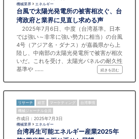
機械業界
エネルギー
台風で太陽光発電所の被害相次ぐ、台
湾政府と業界に見直し求める声
2025年7月6日、中度（台湾基準。日本
では強い～非常に強い勢力に相当）の台風
4号（アジア名・ダナス）が嘉義県から上
陸し、中南部の太陽光発電所で被害が相次
いだ。これを受け、太陽光パネルの耐久性
基準や ……
続きを読む
リサーチ
経営
マーケティング
台湾事情
機械ジャーナル会員
作成日：2025年7月3日
機械業界
エネルギー
台湾再生可能エネルギー産業2025年