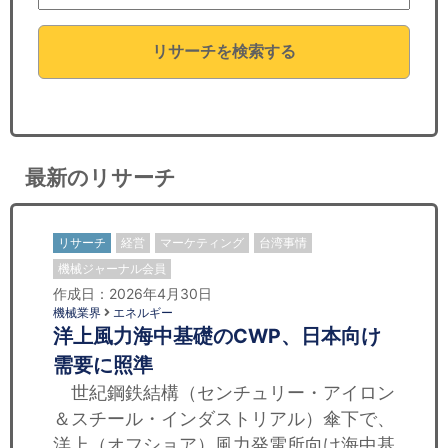
セミナー
リサーチを検索する
経済ニュース
労務顧問
ＩＴ
最新のリサーチ
飲食店情報
リサーチ
経営
マーケティング
台湾事情
機械ジャーナル会員
作成日：2026年4月30日
機械業界
エネルギー
洋上風力海中基礎のCWP、日本向け
需要に照準
世紀鋼鉄結構（センチュリー・アイロン
＆スチール・インダストリアル）傘下で、
洋上（オフショア）風力発電所向け海中基