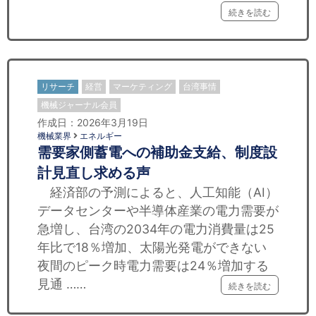
続きを読む
リサーチ
経営
マーケティング
台湾事情
機械ジャーナル会員
作成日：2026年3月19日
機械業界
エネルギー
需要家側蓄電への補助金支給、制度設
計見直し求める声
経済部の予測によると、人工知能（AI）
データセンターや半導体産業の電力需要が
急増し、台湾の2034年の電力消費量は25
年比で18％増加、太陽光発電ができない
夜間のピーク時電力需要は24％増加する
見通 ……
続きを読む