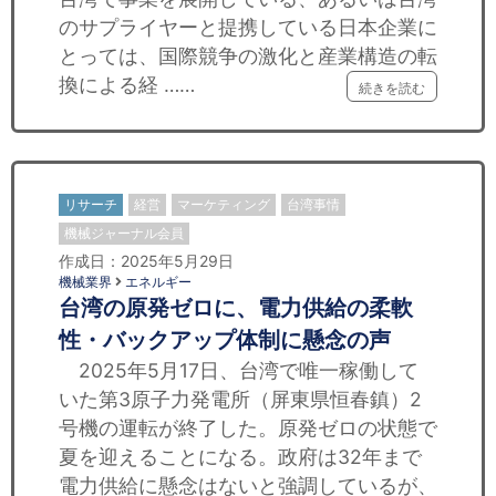
のサプライヤーと提携している日本企業に
とっては、国際競争の激化と産業構造の転
換による経 ……
続きを読む
リサーチ
経営
マーケティング
台湾事情
機械ジャーナル会員
作成日：2025年5月29日
機械業界
エネルギー
台湾の原発ゼロに、電力供給の柔軟
性・バックアップ体制に懸念の声
2025年5月17日、台湾で唯一稼働して
いた第3原子力発電所（屏東県恒春鎮）2
号機の運転が終了した。原発ゼロの状態で
夏を迎えることになる。政府は32年まで
電力供給に懸念はないと強調しているが、