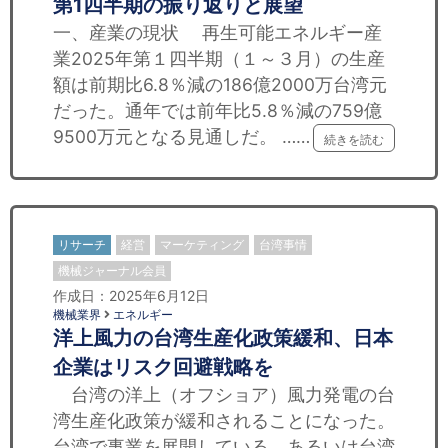
第1四半期の振り返りと展望
一、産業の現状 再生可能エネルギー産
業2025年第１四半期（１～３月）の生産
額は前期比6.8％減の186億2000万台湾元
だった。通年では前年比5.8％減の759億
9500万元となる見通しだ。 ……
続きを読む
リサーチ
経営
マーケティング
台湾事情
機械ジャーナル会員
作成日：2025年6月12日
機械業界
エネルギー
洋上風力の台湾生産化政策緩和、日本
企業はリスク回避戦略を
台湾の洋上（オフショア）風力発電の台
湾生産化政策が緩和されることになった。
台湾で事業を展開している、あるいは台湾