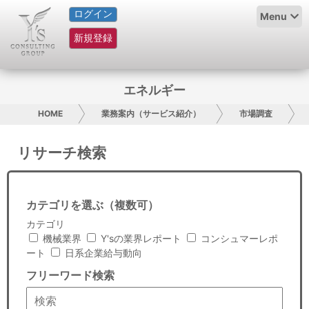
ログイン
HOME
Menu
新規登録
サービス紹介
コラム
エネルギー
グループ概要
HOME
業務案内（サービス紹介）
市場調査
採用情報
リサーチ検索
お問い合わせ
カテゴリを選ぶ（複数可）
日本人にPR
カテゴリ
機械業界
Y'sの業界レポート
コンシュマーレポ
コンサルティング
ート
日系企業給与動向
フリーワード検索
リサーチ