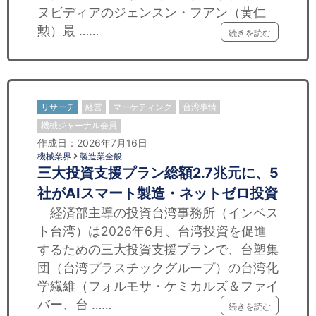
ヌビディアのジェンスン・フアン（黄仁
勲）最 ……
続きを読む
リサーチ
経営
マーケティング
台湾事情
機械ジャーナル会員
作成日：2026年7月16日
機械業界
製造業全般
三大投資支援プラン総額2.7兆元に、5
社がAIスマート製造・ネットゼロ投資
経済部主導の投資台湾事務所（インベス
ト台湾）は2026年6月、台湾投資を促進
するための三大投資支援プランで、台塑集
団（台湾プラスチックグループ）の台湾化
学繊維（フォルモサ・ケミカルズ＆ファイ
バー、台 ……
続きを読む