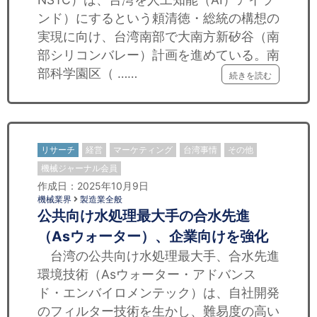
ンド）にするという頼清徳・総統の構想の
実現に向け、台湾南部で大南方新矽谷（南
部シリコンバレー）計画を進めている。南
部科学園区（ ……
続きを読む
リサーチ
経営
マーケティング
台湾事情
その他
機械ジャーナル会員
作成日：2025年10月9日
機械業界
製造業全般
公共向け水処理最大手の合水先進
（Asウォーター）、企業向けを強化
台湾の公共向け水処理最大手、合水先進
環境技術（Asウォーター・アドバンス
ド・エンバイロメンテック）は、自社開発
のフィルター技術を生かし、難易度の高い