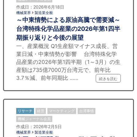
作成日：2026年6月18日
機械業界
製造業全般
～中東情勢による原油高騰で需要減～
台湾特殊化学品産業の2026年第1四半
期振り返りと今後の展望
一、産業概況 Q1生産額マイナス成長、営
業日減・中東情勢が影響 台湾特殊化学
品産業の2026年第1四半期（1～3月）の生
産額は735億7000万台湾元で、前年比
3.7％減、前年同期比 ……
続きを読む
リサーチ
経営
マーケティング
台湾事情
機械ジャーナル会員
作成日：2026年2月5日
機械業界
製造業全般