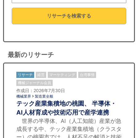
セミナー
リサーチを検索する
経済ニュース
労務顧問
ＩＴ
最新のリサーチ
飲食店情報
リサーチ
経営
マーケティング
台湾事情
機械ジャーナル会員
作成日：2026年7月30日
機械業界
製造業全般
テック産業集積地の桃園、 半導体・
AI人材育成や技術応用で産学連携
世界の半導体、AI（人工知能）産業が急
成長する中、テック産業集積地（クラスタ
ー）の桃園市では、人材不足の解消と技術