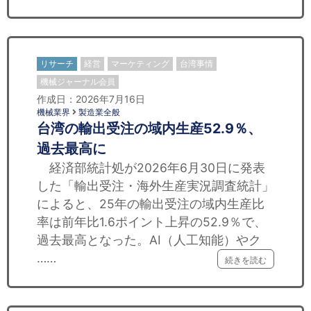
リサーチ
経営
マーケティング
台湾事情
機械ジャーナル会員
作成日：2026年7月16日
機械業界
製造業全般
台湾の輸出受注の域内生産52.9％、
過去最高に
経済部統計処が2026年6月30日に発表
した「輸出受注・海外生産実況調査統計」
によると、25年の輸出受注の域内生産比
率は前年比1.6ポイント上昇の52.9％で、
過去最高となった。AI（人工知能）やク
……
続きを読む