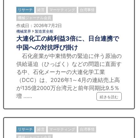
リサーチ
経営
マーケティング
台湾事情
機械ジャーナル会員
作成日：2026年7月2日
機械業界
製造業全般
大連化工の純利益3倍に、日台連携で
中国への対抗呼び掛け
石化産業が中東情勢の緊迫に伴う原油の
供給逼迫（ひっぱく）などの問題に直面す
る中、石化メーカーの大連化学工業
（DCC）は、2026年1～4月の連結売上高
が135億2000万台湾元と前年同期比9.5％
増 ……
続きを読む
リサーチ
経営
マーケティング
台湾事情
機械ジャーナル会員