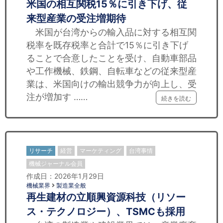
米国の相互関税15％に引き下げ、従
来型産業の受注増期待
米国が台湾からの輸入品に対する相互関
税率を既存税率と合計で15％に引き下げ
ることで合意したことを受け、自動車部品
や工作機械、鉄鋼、自転車などの従来型産
業は、米国向けの輸出競争力が向上し、受
注が増加す ……
続きを読む
リサーチ
経営
マーケティング
台湾事情
機械ジャーナル会員
作成日：2026年1月29日
機械業界
製造業全般
再生建材の立順興資源科技（リソー
ス・テクノロジー）、TSMCも採用