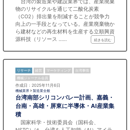
台湾の製造業や建設業界では、産業廃棄
物のリサイクルを通じて二酸化炭素
（CO2）排出量を削減することが競争力
向上の一手段となっている。産業廃棄物か
ら建材などの再生材料を生産する立順興資
源科技（リソース ……
続きを読む
リサーチ
経営
マーケティング
台湾事情
機械ジャーナル会員
作成日：2025年11月6日
機械業界
製造業全般
台湾南部シリコンバレー計画、嘉義・
台南・高雄・屏東に半導体・AI産業集
積
国家科学・技術委員会（国科会、
NSTC）は、台湾を人工知能（AI）アイラ