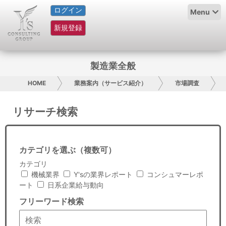
ログイン
HOME
Menu
新規登録
サービス紹介
コラム
製造業全般
グループ概要
HOME
業務案内（サービス紹介）
市場調査
採用情報
リサーチ検索
お問い合わせ
カテゴリを選ぶ（複数可）
日本人にPR
カテゴリ
機械業界
Y'sの業界レポート
コンシュマーレポ
コンサルティング
ート
日系企業給与動向
フリーワード検索
リサーチ