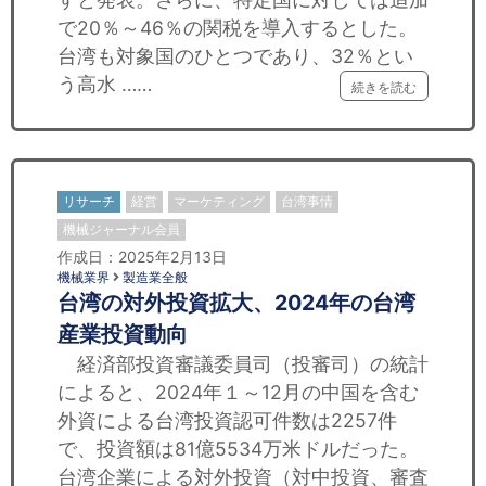
で20％～46％の関税を導入するとした。
台湾も対象国のひとつであり、32％とい
う高水 ……
続きを読む
リサーチ
経営
マーケティング
台湾事情
機械ジャーナル会員
作成日：2025年2月13日
機械業界
製造業全般
台湾の対外投資拡大、2024年の台湾
産業投資動向
経済部投資審議委員司（投審司）の統計
によると、2024年１～12月の中国を含む
外資による台湾投資認可件数は2257件
で、投資額は81億5534万米ドルだった。
台湾企業による対外投資（対中投資、審査