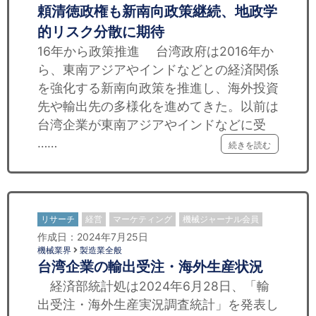
頼清徳政権も新南向政策継続、地政学
的リスク分散に期待
16年から政策推進 台湾政府は2016年か
ら、東南アジアやインドなどとの経済関係
を強化する新南向政策を推進し、海外投資
先や輸出先の多様化を進めてきた。以前は
台湾企業が東南アジアやインドなどに受
……
続きを読む
リサーチ
経営
マーケティング
機械ジャーナル会員
作成日：2024年7月25日
機械業界
製造業全般
台湾企業の輸出受注・海外生産状況
経済部統計処は2024年6月28日、「輸
出受注・海外生産実況調査統計」を発表し