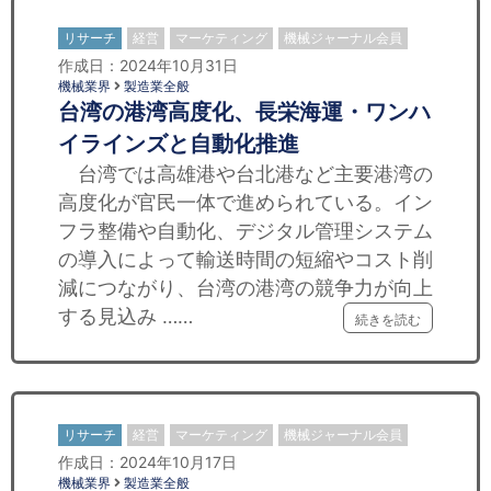
リサーチ
経営
マーケティング
機械ジャーナル会員
作成日：2024年10月31日
機械業界
製造業全般
台湾の港湾高度化、長栄海運・ワンハ
イラインズと自動化推進
台湾では高雄港や台北港など主要港湾の
高度化が官民一体で進められている。イン
フラ整備や自動化、デジタル管理システム
の導入によって輸送時間の短縮やコスト削
減につながり、台湾の港湾の競争力が向上
する見込み ……
続きを読む
リサーチ
経営
マーケティング
機械ジャーナル会員
作成日：2024年10月17日
機械業界
製造業全般