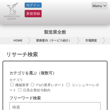
ログイン
HOME
Menu
新規登録
サービス紹介
コラム
製造業全般
グループ概要
HOME
業務案内（サービス紹介）
市場調査
採用情報
リサーチ検索
お問い合わせ
カテゴリを選ぶ（複数可）
日本人にPR
カテゴリ
機械業界
Y'sの業界レポート
コンシュマーレポ
コンサルティング
ート
日系企業給与動向
フリーワード検索
リサーチ