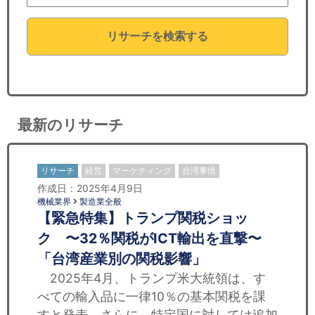
セミナー
リサーチを検索する
経済ニュース
労務顧問
ＩＴ
最新のリサーチ
飲食店情報
リサーチ
経営
マーケティング
台湾事情
作成日：2025年4月9日
機械業界
製造業全般
【緊急特集】トランプ関税ショッ
ク 〜32％関税がICT輸出を直撃〜
「台湾産業別の関税影響」
2025年4月、トランプ米大統領は、す
べての輸入品に一律10％の基本関税を課
すと発表。さらに、特定国に対しては追加