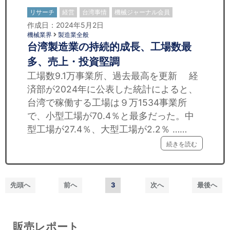
リサーチ
経営
台湾事情
機械ジャーナル会員
作成日：2024年5月2日
機械業界
製造業全般
台湾製造業の持続的成長、工場数最
多、売上・投資堅調
工場数9.1万事業所、過去最高を更新 経
済部が2024年に公表した統計によると、
台湾で稼働する工場は９万1534事業所
で、小型工場が70.4％と最多だった。中
型工場が27.4％、大型工場が2.2％ ……
続きを読む
先頭へ
前へ
3
次へ
最後へ
販売レポート