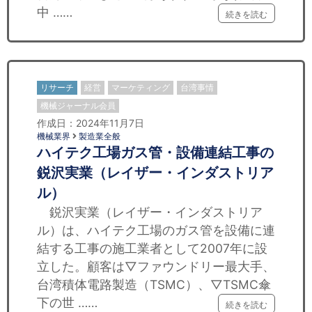
中 ……
続きを読む
リサーチ
経営
マーケティング
台湾事情
機械ジャーナル会員
作成日：2024年11月7日
機械業界
製造業全般
ハイテク工場ガス管・設備連結工事の
鋭沢実業（レイザー・インダストリア
ル）
鋭沢実業（レイザー・インダストリア
ル）は、ハイテク工場のガス管を設備に連
結する工事の施工業者として2007年に設
立した。顧客は▽ファウンドリー最大手、
台湾積体電路製造（TSMC）、▽TSMC傘
下の世 ……
続きを読む