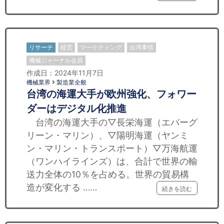
リサーチ
経営
マーケティング
台湾事情
機械ジャーナル会員
作成日：2024年11月7日
機械業界
製造業全般
台湾の海運大手が欧州強化、フォワー
ダーはデジタル化推進
台湾の海運大手の▽長栄海運（エバーグ
リーン・マリン）、▽陽明海運（ヤンミ
ン・マリン・トランスポート）▽万海航運
（ワンハイラインズ）は、合計で世界の輸
送力全体の10％を占める。世界の貿易構
造が変化する ……
続きを読む