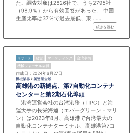
た。調査対象は2826社で、うち2795社
（98.9％）から有効回答があった。 中国
生産比率は37％で過去最低、東 ……
続きを読む
リサーチ
経営
マーケティング
台湾事情
機械ジャーナル会員
作成日：2024年6月27日
機械業界
製造業全般
高雄港の新拠点、第7自動化コンテナ
センターと第2期石化埠頭
港湾運営会社の台湾港務（TIPC）と海
運大手の長栄海運（エバーグリーン・マリ
ン）は2023年8月、高雄港で台湾最大の
自動化コンテナターミナル、高雄港第7コ