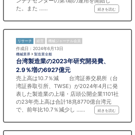
ンテナセンターの第1期の運用を開始し
た。また ……
続きを読む
リサーチ
経営
機械ジャーナル会員
作成日：2024年6月13日
機械業界
製造業全般
台湾製造業の2023年研究開発費、
2.9％増の6927億元
売上高は10.7％減 台湾証券交易所（台
湾証券取引所、TWSE）が2024年4月に発
表した製造業の上場・店頭公開企業1101社
の23年売上高は合計18兆8770億台湾元
で、前年比10.7％減少し ……
続きを読む