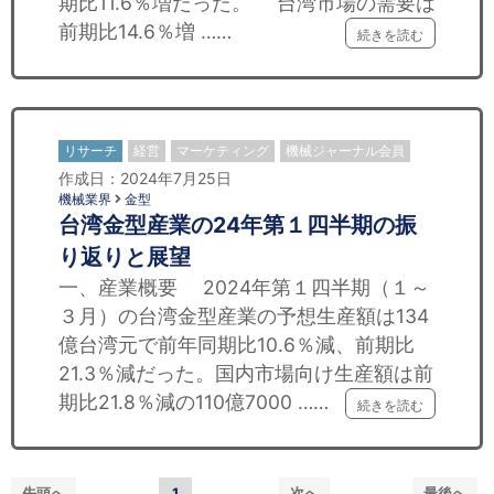
期比11.6％増だった。 台湾市場の需要は
前期比14.6％増 ……
続きを読む
リサーチ
経営
マーケティング
機械ジャーナル会員
作成日：2024年7月25日
機械業界
金型
台湾金型産業の24年第１四半期の振
り返りと展望
一、産業概要 2024年第１四半期（１～
３月）の台湾金型産業の予想生産額は134
億台湾元で前年同期比10.6％減、前期比
21.3％減だった。国内市場向け生産額は前
期比21.8％減の110億7000 ……
続きを読む
先頭へ
1
次へ
最後へ