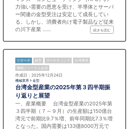
力強い需要の恩恵を受け、半導体とサーバ
ー関連の金型受注は安定して成長してい
る。しかし、消費者向け電子製品など従来
の川下産業 ……
続きを読む
リサーチ
経営
マーケティング
台湾事情
機械ジャーナル会員
作成日：2025年12月24日
機械業界
金型
台湾金型産業の2025年第３四半期振
り返りと展望
一、産業概要 台湾金型産業の2025年第
３四半期（７～９月）の生産額は150億台
湾元で前期比9.7％増、前年同期比7.3％増
となった。国内需要は133億8000万元で