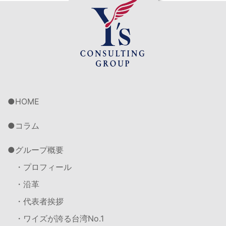
HOME
コラム
グループ概要
・プロフィール
・沿革
・代表者挨拶
・ワイズが誇る台湾No.1