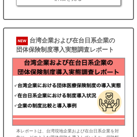
台湾企業および在台日系企業の
NEW
団体保険制度導入実態調査レポート
本レポートは、台湾現地企業および在台日系企業を対