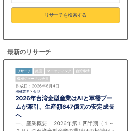
セミナー
リサーチを検索する
経済ニュース
労務顧問
ＩＴ
最新のリサーチ
飲食店情報
リサーチ
経営
マーケティング
台湾事情
機械ジャーナル会員
作成日：2026年6月4日
機械業界
金型
2026年台湾金型産業はAIと軍需ブー
ムが牽引、生産額647億元の安定成長
へ
一、産業概要 2026年第１四半期（１～
３月）の台湾金型産業の業績は両極端だっ