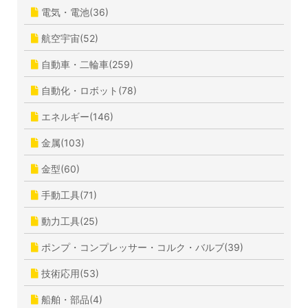
電気・電池(36)
航空宇宙(52)
自動車・二輪車(259)
自動化・ロボット(78)
エネルギー(146)
金属(103)
金型(60)
手動工具(71)
動力工具(25)
ポンプ・コンプレッサー・コルク・バルブ(39)
技術応用(53)
船舶・部品(4)