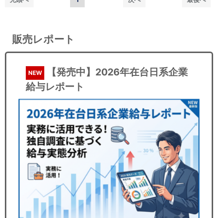
販売レポート
【発売中】2026年在台日系企業
NEW
給与レポート