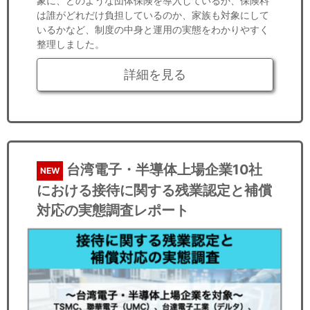
象に、どのような団体保険を導入しているか、保険料
は誰がどれだけ負担しているのか、家族も対象にして
いるかなど、制度の中身と運用の実態をわかりやすく
整理しました。
詳細を見る
台湾電子・半導体上場企業10社
NEW
における接待に関する残業認定と補償
対応の実態調査レポート