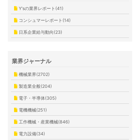
Y'sの業界レポート(41)
コンシュマーレポート(14)
日系企業給与動向(23)
業界ジャーナル
機械業界(2702)
製造業全般(204)
電子・半導体(305)
電機機械(251)
工作機械・産業機械(846)
電力設備(34)