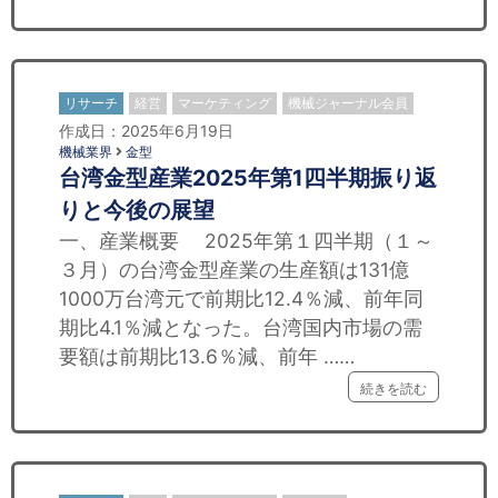
リサーチ
経営
マーケティング
機械ジャーナル会員
作成日：2025年6月19日
機械業界
金型
台湾金型産業2025年第1四半期振り返
りと今後の展望
一、産業概要 2025年第１四半期（１～
３月）の台湾金型産業の生産額は131億
1000万台湾元で前期比12.4％減、前年同
期比4.1％減となった。台湾国内市場の需
要額は前期比13.6％減、前年 ……
続きを読む