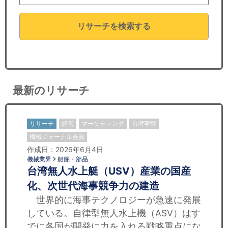
セミナー
リサーチを検索する
経済ニュース
労務顧問
ＩＴ
最新のリサーチ
飲食店情報
リサーチ
経営
マーケティング
台湾事情
機械ジャーナル会員
作成日：2026年6月4日
機械業界
船舶・部品
台湾無人水上艇（USV）産業の国産
化、次世代海事競争力の建造
世界的に海事テクノロジーが急速に発展
している。自律型無人水上機（ASV）はす
でに各国が開発に力を入れる戦略重点にな