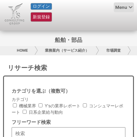
ログイン
HOME
Menu
新規登録
サービス紹介
コラム
船舶・部品
グループ概要
HOME
業務案内（サービス紹介）
市場調査
採用情報
リサーチ検索
お問い合わせ
カテゴリを選ぶ（複数可）
日本人にPR
カテゴリ
機械業界
Y'sの業界レポート
コンシュマーレポ
コンサルティング
ート
日系企業給与動向
フリーワード検索
リサーチ