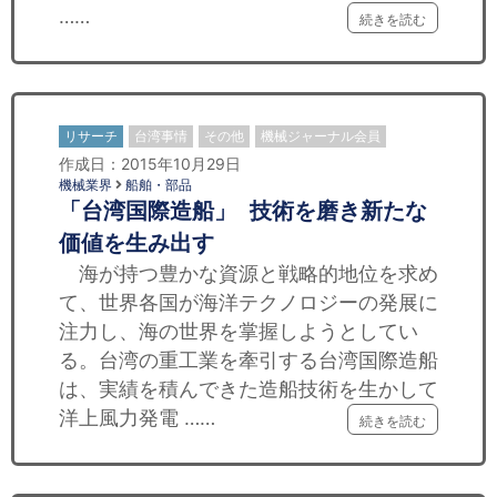
……
続きを読む
リサーチ
台湾事情
その他
機械ジャーナル会員
作成日：2015年10月29日
機械業界
船舶・部品
「台湾国際造船」 技術を磨き新たな
価値を生み出す
海が持つ豊かな資源と戦略的地位を求め
て、世界各国が海洋テクノロジーの発展に
注力し、海の世界を掌握しようとしてい
る。台湾の重工業を牽引する台湾国際造船
は、実績を積んできた造船技術を生かして
洋上風力発電 ……
続きを読む