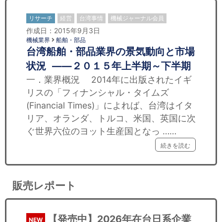
リサーチ
経営
台湾事情
機械ジャーナル会員
作成日：2015年9月3日
機械業界
船舶・部品
台湾船舶・部品業界の景気動向と市場
状況 ——２０１５年上半期～下半期
一．業界概況 2014年に出版されたイギ
リスの「フィナンシャル・タイムズ
(Financial Times)」によれば、台湾はイタ
リア、オランダ、トルコ、米国、英国に次
ぐ世界六位のヨット生産国となっ ……
続きを読む
販売レポート
【発売中】2026年在台日系企業
NEW