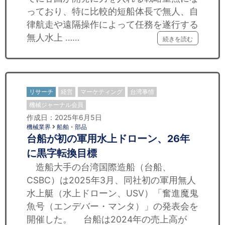
っており、特に比較的短船体長で無人、自
律航走や遠隔操作によって任務を遂行する
無人水上 ……
続きを読む
リサーチ
経営
マーケティング
台湾事情
機械ジャーナル会員
作成日：2025年6月5日
機械業界
船舶・部品
台船が初の軍用水上ドローン、26年
に黒字転換目標
造船大手の台湾国際造船（台船、
CSBC）は2025年3月、同社初の軍用無人
水上艇（水上ドローン、USV）「奮進魔鬼
魚号（エンデバー・マンタ）」の発表会を
開催した。 台船は2024年の売上高が