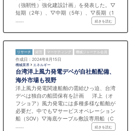
（強靭性）強化建設計画」を発表した。▽
短期（2年）、▽中期（5年）、▽長期（1
……
続きを読む
リサーチ
経営
マーケティング
機械ジャーナル会員
作成日：2024年8月15日
機械業界
エネルギー
台湾洋上風力発電デベが自社船配備、
海外市場も視野
洋上風力発電関連船舶の需給ひっ迫、台湾
デベは独自の船団保有を計画 洋上（オ
フショア）風力発電には多種多様な船舶が
必要だ。中でも▽サービスオペレーション
船（SOV）▽海底ケーブル敷設専用船（C
……
続きを読む