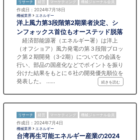
リサーチ
経営
マーケティング
機械ジャーナル会員
作成日：2024年7月18日
機械業界
エネルギー
洋上風力第3段階第2期業者決定、シ
ンフォックス首位もオーステッド脱落
経済部能源署（エネルギー署）は洋上
（オフショア）風力発電の第３段階ブロッ
ク第２期開発（3-2期）についての会議を
行い、部品の国産化などでポイントを振り
分けた結果をもとに６社の開発優先順位を
発表した。 ……
続きを読む
リサーチ
経営
マーケティング
機械ジャーナル会員
作成日：2024年7月4日
機械業界
エネルギー
台湾再生可能エネルギー産業の2024