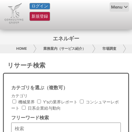
ログイン
HOME
Menu
新規登録
サービス紹介
コラム
エネルギー
グループ概要
HOME
業務案内（サービス紹介）
市場調査
採用情報
リサーチ検索
お問い合わせ
カテゴリを選ぶ（複数可）
日本人にPR
カテゴリ
機械業界
Y'sの業界レポート
コンシュマーレポ
コンサルティング
ート
日系企業給与動向
フリーワード検索
リサーチ