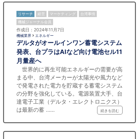
リサーチ
経営
マーケティング
台湾事情
機械ジャーナル会員
作成日：2024年11月7日
機械業界
エネルギー
デルタがオールインワン蓄電システム
発表、台プラはAIなど向け電池セル11
月量産へ
世界的に再生可能エネルギーの需要が高
まる中、台湾メーカーが太陽光や風力など
で発電された電力を貯蔵する蓄電システム
の分野を強化している。電源装置大手、台
達電子工業（デルタ・エレクトロニクス）
は最新の蓄 ……
続きを読む