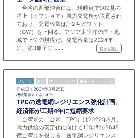
台湾の西部沖合には、現時点で309基の
洋上（オフショア）風力発電所が設置され
ており、発電容量は計2ギガワット
（GW）を上回る。アジア太平洋の国・地
域で上位の規模だ。発電容量は2024年
に、第3原子力 ……
続きを読む
リサーチ
経営
マーケティング
機械ジャーナル会員
作成日：2024年8月29日
機械業界
エネルギー
TPCの送電網レジリエンス強化計画、
経済部が工期4年に短縮要求
台湾電力（台電、TPC）は2022年9月、
電力供給の安定化に向けて10年間で5645
億台湾元を投じる「送電網レジリエンス