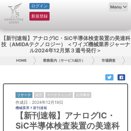
ログイン
HOME
Menu
新規登録
サービス紹介
コラム
【新刊速報】アナログIC・SiC半導体検査装置の美達科
技（AMIDAテクノロジー） ＜ワイズ機械業界ジャーナ
グループ概要
ル2024年12月第３週号発行＞
HOME
業務案内（サービス紹介）
市場調査
採用情報
お問い合わせ
日本人にPR
リサーチ
経営
マーケティング
台湾事情
作成日：2024年12月19日
コンサルティング
機械業界
新刊速報
【新刊速報】アナログIC・
リサーチ
SiC半導体検査装置の美達科