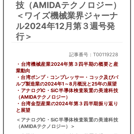
セミナー
技（AMIDAテクノロジー）
＜ワイズ機械業界ジャーナ
経済ニュース
ル2024年12月第３週号発
労務顧問
行＞
ＩＴ
記事番号：T00119228
飲食店情報
・台湾機械産業2024年第３四半期の概要と産
業動向
・台湾ポンプ・コンプレッサー・コック及びバ
ルブ製造業の2024年1～8月概況と25年の展望
・アナログIC・SiC半導体検査装置の美達科技
（AMIDAテクノロジー）
・台湾金型産業の2024年第３四半期振り返り
と展望
＜アナログIC・SiC半導体検査装置の美達科技
（AMIDAテクノロジー）＞