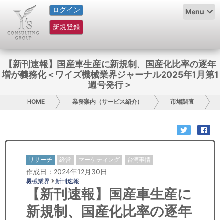
ログイン
HOME
Menu
新規登録
サービス紹介
コラム
【新刊速報】国産車生産に新規制、国産化比率の逐年
増が義務化＜ワイズ機械業界ジャーナル2025年1月第1
グループ概要
週号発行＞
HOME
業務案内（サービス紹介）
市場調査
採用情報
お問い合わせ
日本人にPR
リサーチ
経営
マーケティング
台湾事情
作成日：2024年12月30日
コンサルティング
機械業界
新刊速報
【新刊速報】国産車生産に
リサーチ
新規制、国産化比率の逐年