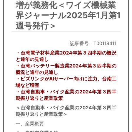
セミナー
増が義務化＜ワイズ機械業
界ジャーナル2025年1月第1
経済ニュース
週号発行＞
労務顧問
記事番号：T00119411
ＩＴ
・台湾電子材料産業2024年第３四半期の概況
飲食店情報
と通年の見通し
・台湾バッテリー製造業2024年第３四半期の
概況と通年の見通し
・ビズリンクがAIサーバー向けに注力、台南工
場など増産
・台湾自動車・バイク産業の2024年第３四半
期振り返りと産業政策
＜台湾自動車・バイク産業の2024年第３四半
期振り返りと産業政策＞
一、産業概要