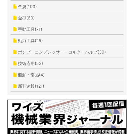
金属(103)
金型(60)
手動工具(71)
動力工具(25)
ポンプ・コンプレッサー・コルク・バルブ(39)
技術応用(53)
船舶・部品(4)
新刊速報(121)