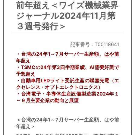
セミナー
前年超え＜ワイズ機械業界
ジャーナル2024年11月第
経済ニュース
３週号発行＞
労務顧問
記事番号：T00118641
ＩＴ
・台湾の24年1～7月サーバー生産額、はや前
飲食店情報
年超え
・TSMCの24年第3四半期業績、AI需要好調で
予想超え
・自動車用LEDライト受託生産の聯嘉光電（エ
クセレンス・オプトエレクトロニクス）
・台湾電子・半導体生産設備製造業2024年１
～９月主要企業の動向と展望
＜台湾の24年1～7月サーバー生産額、はや前
年超え＞