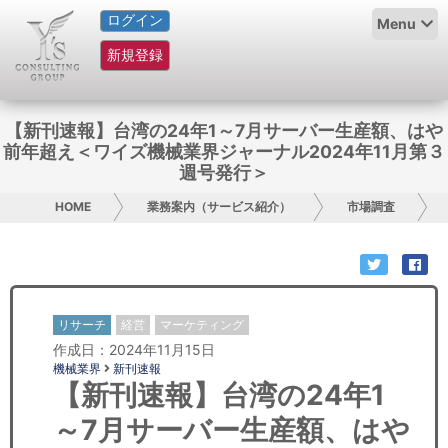
ログイン
HOME
Menu
新規登録
サービス紹介
コラム
【新刊速報】台湾の24年1～7月サーバー生産額、はや
前年超え＜ワイズ機械業界ジャーナル2024年11月第３
グループ概要
週号発行＞
HOME
業務案内（サービス紹介）
市場調査
採用情報
お問い合わせ
日本人にPR
リサーチ
経営
マーケティング
作成日：2024年11月15日
コンサルティング
機械業界
新刊速報
【新刊速報】台湾の24年1
リサーチ
～7月サーバー生産額、はや