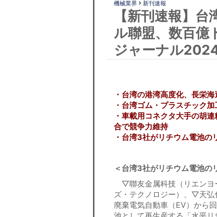
機械業界
新刊速報
【新刊速報】台
ル聯盟、数百億
ジャーナル202
・台湾の港湾高度化、長栄海
・台湾ゴム・プラスチック加
・車載用コネクタ大手の胡連
合で競争力維持
・台湾3社がリチウム電池の
＜台湾3社がリチウム電池の
▽聯友金属科技（リエンヨ
ズ・テクノロジー）、▽天弘化
廃棄電気自動車（EV）から
池として再生産する「水平リ