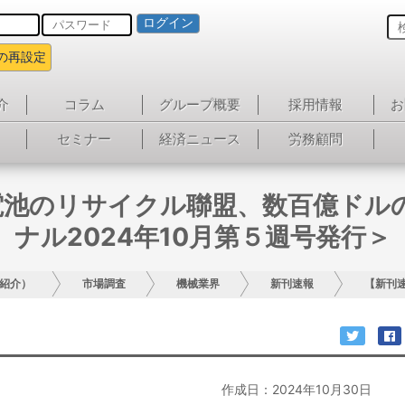
ログイン
の再設定
介
コラム
グループ概要
採用情報
お
セミナー
経済ニュース
労務顧問
電池のリサイクル聯盟、数百億ドル
ナル2024年10月第５週号発行＞
紹介）
市場調査
機械業界
新刊速報
【新刊
作成日：2024年10月30日