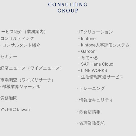
サービス紹介（業務案内）
・ITソリューション
・コンサルティング
- kintone
- コンサルタント紹介
- kintone人事評価システム
- Garoon
・セミナー
- 育て〜る
- SAP Hana Cloud
・経済ニュース（ワイズニュース）
- LINE WORKS
- 生活情報関連サービス
・市場調査（ワイズリサーチ）
- 機械業界ジャーナル
・トレーニング
・労務顧問
・情報セキュリティ
Y’s PR＠taiwan
・飲食店情報
・管理業務委託