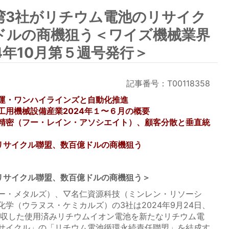
湾3社がリチウム電池のリサイク
ドルの商機狙う＜ワイズ機械業界
4年10月第５週号発行＞
記事番号：T00118358
運・ワンハイラインズと自動化推進
工用機械設備産業2024年１〜６月の概要
精密（フー・レイン・アソシエイト）、顧客分散と垂直統
リサイクル聯盟、数百億ドルの商機狙う
リサイクル聯盟、数百億ドルの商機狙う＞
ー・メタルズ）、▽名仁資源科技（ミンレン・リソーシ
学（ウラヌス・ケミカルズ）の3社は2024年9月24日、
回収した使用済みリチウムイオン電池を新たなリチウム電
サイクル」の「リチウム電池循環永続責任聯盟」を結成す