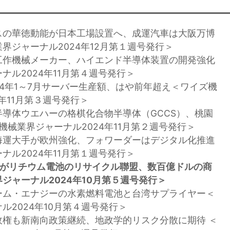
スの華徳動能が日本工場設置へ、成運汽車は大阪万博
界ジャーナル2024年12月第１週号発行＞
工作機械メーカー、ハイエンド半導体装置の開発強化
ナル2024年11月第４週号発行＞
24年1～7月サーバー生産額、はや前年超え＜ワイズ機
年11月第３週号発行＞
半導体ウエハーの格棋化合物半導体（GCCS）、桃園
機械業界ジャーナル2024年11月第２週号発行＞
海運大手が欧州強化、フォワーダーはデジタル化推進
ナル2024年11月第１週号発行＞
社がリチウム電池のリサイクル聯盟、数百億ドルの商
ジャーナル2024年10月第５週号発行＞
ーム・エナジーの水素燃料電池と台湾サプライヤー＜
ル2024年10月第４週号発行＞
政権も新南向政策継続、地政学的リスク分散に期待 ＜