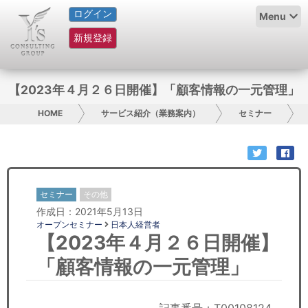
ログイン
HOME
Menu
新規登録
サービス紹介
コラム
【2023年４月２６日開催】「顧客情報の一元管理」
グループ概要
HOME
サービス紹介（業務案内）
セミナー
採用情報
お問い合わせ
セミナー
その他
作成日：2021年5月13日
日本人にPR
オープンセミナー
日本人経営者
【2023年４月２６日開催】
コンサルティング
「顧客情報の一元管理」
リサーチ