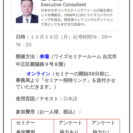
日時：
１０月２６日（月）
台湾時間14：00〜
16：20
開催方法：
来場
（ワイズセミナールーム 台北市
中正区襄陽路９号８階）
オンライン
（セミナーの開始30分前に、
事務局より「セミナー招待リンク」を送付させ
ていただきます。）
使用言語／テキスト：
日本語
参加費用（お一人様、税込）：
セミナー
アンケート
アンケート
参加費用
協力あり
協力なし