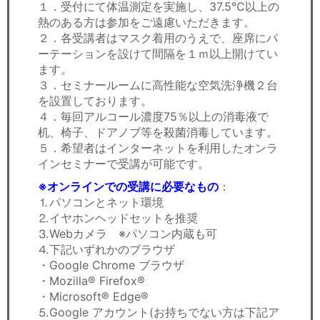
１．受付にて体温測定を実施し、37.5℃以上の
熱のある方は参加をご遠慮いただきます。
２．各受講者はマスク着用のうえで、座席にパ
ーテーションを設けて間隔を１ｍ以上開けてい
ます。
３．セミナールームに高性能な空気洗浄機２台
を設置しております。
４．毎回アルコール濃度75％以上の消毒液で
机、椅子、ドアノブ等を殺菌消毒しています。
５．希望者はインターネットを利用したオンラ
インセミナーで受講が可能です。
※オンラインでの受講に必要なもの
：
⒈パソコンとネット環境
⒉イヤホンヘッドセットを推奨
⒊Webカメラ ※パソコン内蔵も可
⒋下記いずれかのブラウザ
・Google Chrome ブラウザ
・Mozilla® Firefox®
・Microsoft® Edge®
⒌Google アカウント(お持ちでない方は下記ア