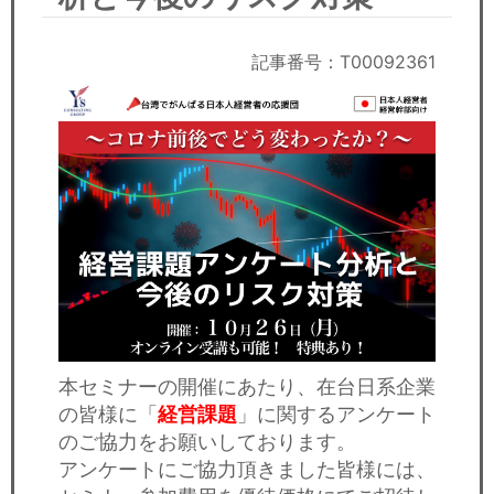
セミナー
経済ニュース
記事番号：T00092361
労務顧問
ＩＴ
飲食店情報
本セミナーの開催にあたり、在台日系企業
の皆様に「
経営課題
」に関するアンケート
のご協力をお願いしております。
アンケートにご協力頂きました皆様には、