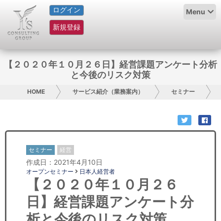
ログイン
HOME
Menu
新規登録
サービス紹介
コラム
【２０２０年１０月２６日】経営課題アンケート分析
と今後のリスク対策
グループ概要
HOME
サービス紹介（業務案内）
セミナー
採用情報
お問い合わせ
セミナー
経営
日本人にPR
作成日：2021年4月10日
オープンセミナー
日本人経営者
コンサルティング
【２０２０年１０月２６
日】経営課題アンケート分
リサーチ
析と今後のリスク対策