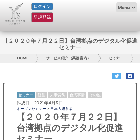
ログイン
HOME
Menu
新規登録
サービス紹介
コラム
【２０２０年７月２２日】台湾拠点のデジタル化促進
セミナー
グループ概要
HOME
サービス紹介（業務案内）
セミナー
採用情報
お問い合わせ
セミナー
経営
人事労務
台湾事情
その他
日本人にPR
作成日：2021年4月5日
オープンセミナー
日本人経営者
コンサルティング
【２０２０年７月２２日】
台湾拠点のデジタル化促進
リサーチ
セミナー