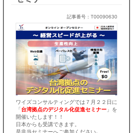
セミナー
経済ニュース
記事番号：T00090630
労務顧問
ＩＴ
飲食店情報
ワイズコンサルティングでは７月２２日に
「
台湾拠点のデジタル化促進セミナー
」を
開催いたします！！
日本からも受講できます。
是非当セミナーへご参加ください｡