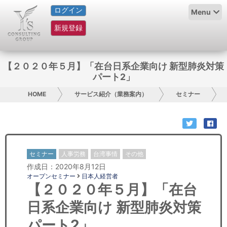
ログイン
HOME
Menu
新規登録
サービス紹介
コラム
【２０２０年５月】「在台日系企業向け 新型肺炎対策
パート2」
グループ概要
HOME
サービス紹介（業務案内）
セミナー
採用情報
お問い合わせ
セミナー
人事労務
台湾事情
その他
日本人にPR
作成日：2020年8月12日
オープンセミナー
日本人経営者
コンサルティング
【２０２０年５月】「在台
日系企業向け 新型肺炎対策
リサーチ
パート2」