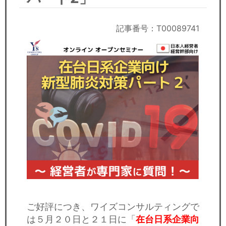
セミナー
経済ニュース
記事番号：T00089741
労務顧問
ＩＴ
飲食店情報
ご好評につき、ワイズコンサルティングで
は５月２０日と２１日に「
在台日系企業向